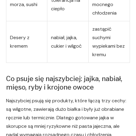
tolerancja na
morza, sushi
mocnego
ciepło
chłodzenia
zastąpić
Desery z
nabiał, jajka,
suchymi
kremem
cukier i wilgoć
wypiekami bez
kremu
Co psuje się najszybciej: jajka, nabiał,
mięso, ryby i krojone owoce
Najszybciej psują się produkty, które łączą trzy cechy:
są wilgotne, zawierają dużo białka i były już obrabiane
ręcznie lub termicznie. Dlatego gotowane jajka w
skorupce są mniej ryzykowne niż pasta jajeczna, ale
nadal wymagają rozsądnego czasu i chłodzenia.