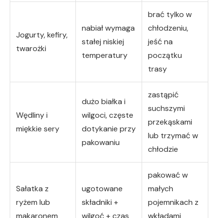
brać tylko w
nabiał wymaga
chłodzeniu,
Jogurty, kefiry,
stałej niskiej
jeść na
twarożki
temperatury
początku
trasy
zastąpić
dużo białka i
suchszymi
Wędliny i
wilgoci, częste
przekąskami
miękkie sery
dotykanie przy
lub trzymać w
pakowaniu
chłodzie
pakować w
Sałatka z
ugotowane
małych
ryżem lub
składniki +
pojemnikach z
makaronem
wilgoć + czas
wkładami