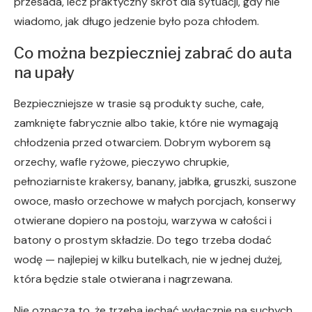
przesada, lecz praktyczny skrót dla sytuacji, gdy nie
wiadomo, jak długo jedzenie było poza chłodem.
Co można bezpieczniej zabrać do auta
na upały
Bezpieczniejsze w trasie są produkty suche, całe,
zamknięte fabrycznie albo takie, które nie wymagają
chłodzenia przed otwarciem. Dobrym wyborem są
orzechy, wafle ryżowe, pieczywo chrupkie,
pełnoziarniste krakersy, banany, jabłka, gruszki, suszone
owoce, masło orzechowe w małych porcjach, konserwy
otwierane dopiero na postoju, warzywa w całości i
batony o prostym składzie. Do tego trzeba dodać
wodę — najlepiej w kilku butelkach, nie w jednej dużej,
która będzie stale otwierana i nagrzewana.
Nie oznacza to, że trzeba jechać wyłącznie na suchych