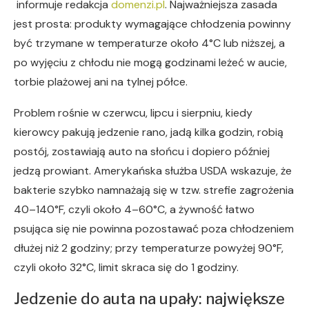
informuje redakcja
domenzi.pl
. Najważniejsza zasada
jest prosta: produkty wymagające chłodzenia powinny
być trzymane w temperaturze około 4°C lub niższej, a
po wyjęciu z chłodu nie mogą godzinami leżeć w aucie,
torbie plażowej ani na tylnej półce.
Problem rośnie w czerwcu, lipcu i sierpniu, kiedy
kierowcy pakują jedzenie rano, jadą kilka godzin, robią
postój, zostawiają auto na słońcu i dopiero później
jedzą prowiant. Amerykańska służba USDA wskazuje, że
bakterie szybko namnażają się w tzw. strefie zagrożenia
40–140°F, czyli około 4–60°C, a żywność łatwo
psująca się nie powinna pozostawać poza chłodzeniem
dłużej niż 2 godziny; przy temperaturze powyżej 90°F,
czyli około 32°C, limit skraca się do 1 godziny.
Jedzenie do auta na upały: największe