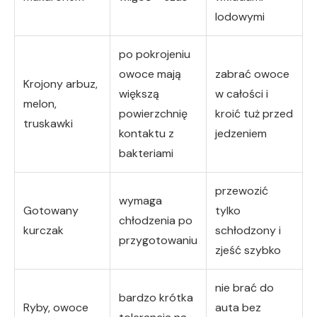
lodowymi
po pokrojeniu
owoce mają
zabrać owoce
Krojony arbuz,
większą
w całości i
melon,
powierzchnię
kroić tuż przed
truskawki
kontaktu z
jedzeniem
bakteriami
przewozić
wymaga
Gotowany
tylko
chłodzenia po
kurczak
schłodzony i
przygotowaniu
zjeść szybko
nie brać do
bardzo krótka
Ryby, owoce
auta bez