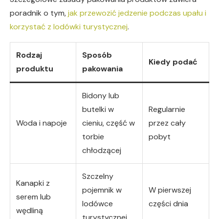
poradnik o tym,
jak przewozić jedzenie podczas upału i
korzystać z lodówki turystycznej
.
Rodzaj
Sposób
Kiedy podać
produktu
pakowania
Bidony lub
butelki w
Regularnie
Woda i napoje
cieniu, część w
przez cały
torbie
pobyt
chłodzącej
Szczelny
Kanapki z
pojemnik w
W pierwszej
serem lub
lodówce
części dnia
wędliną
turystycznej