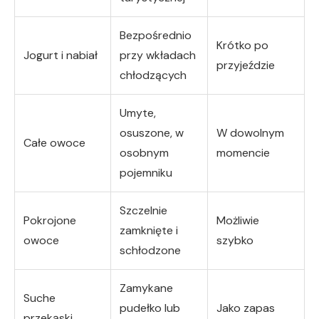
Bezpośrednio
Krótko po
Jogurt i nabiał
przy wkładach
przyjeździe
chłodzących
Umyte,
osuszone, w
W dowolnym
Całe owoce
osobnym
momencie
pojemniku
Szczelnie
Pokrojone
Możliwie
zamknięte i
owoce
szybko
schłodzone
Zamykane
Suche
pudełko lub
Jako zapas
przekąski