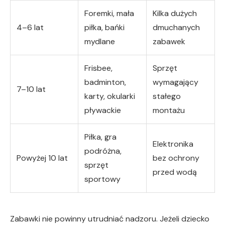
Foremki, mała
Kilka dużych
4–6 lat
piłka, bańki
dmuchanych
mydlane
zabawek
Frisbee,
Sprzęt
badminton,
wymagający
7–10 lat
karty, okularki
stałego
pływackie
montażu
Piłka, gra
Elektronika
podróżna,
Powyżej 10 lat
bez ochrony
sprzęt
przed wodą
sportowy
Zabawki nie powinny utrudniać nadzoru. Jeżeli dziecko