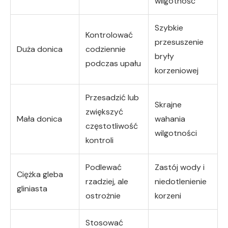
wilgotność
Szybkie
Kontrolować
przesuszenie
Duża donica
codziennie
bryły
podczas upału
korzeniowej
Przesadzić lub
Skrajne
zwiększyć
Mała donica
wahania
częstotliwość
wilgotności
kontroli
Podlewać
Zastój wody i
Ciężka gleba
rzadziej, ale
niedotlenienie
gliniasta
ostrożnie
korzeni
Stosować