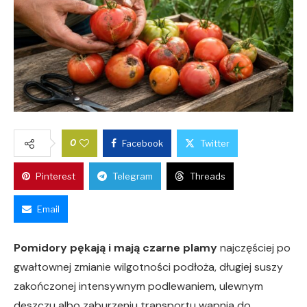
0
Facebook
Twitter
Pinterest
Telegram
Threads
Email
Pomidory pękają i mają czarne plamy
najczęściej po
gwałtownej zmianie wilgotności podłoża, długiej suszy
zakończonej intensywnym podlewaniem, ulewnym
deszczu albo zaburzeniu transportu wapnia do