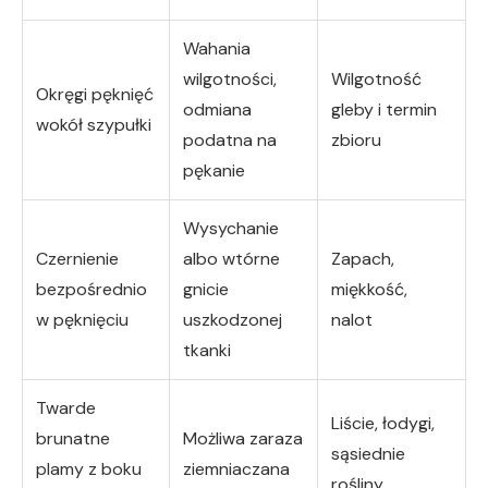
Wahania
wilgotności,
Wilgotność
Okręgi pęknięć
odmiana
gleby i termin
wokół szypułki
podatna na
zbioru
pękanie
Wysychanie
Czernienie
albo wtórne
Zapach,
bezpośrednio
gnicie
miękkość,
w pęknięciu
uszkodzonej
nalot
tkanki
Twarde
Liście, łodygi,
brunatne
Możliwa zaraza
sąsiednie
plamy z boku
ziemniaczana
rośliny