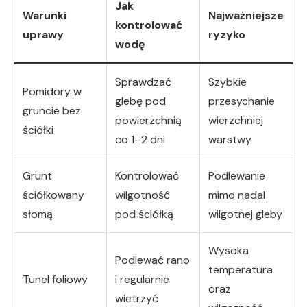
Jak
Warunki
Najważniejsze
kontrolować
uprawy
ryzyko
wodę
Sprawdzać
Szybkie
Pomidory w
glebę pod
przesychanie
gruncie bez
powierzchnią
wierzchniej
ściółki
co 1–2 dni
warstwy
Grunt
Kontrolować
Podlewanie
ściółkowany
wilgotność
mimo nadal
słomą
pod ściółką
wilgotnej gleby
Wysoka
Podlewać rano
temperatura
Tunel foliowy
i regularnie
oraz
wietrzyć