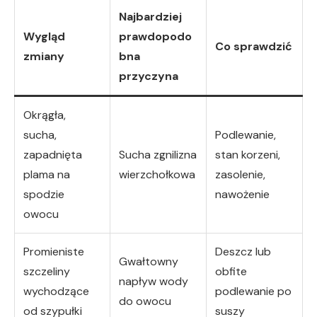
Najbardziej
Wygląd
prawdopodo
Co sprawdzić
zmiany
bna
przyczyna
Okrągła,
sucha,
Podlewanie,
zapadnięta
Sucha zgnilizna
stan korzeni,
plama na
wierzchołkowa
zasolenie,
spodzie
nawożenie
owocu
Promieniste
Deszcz lub
Gwałtowny
szczeliny
obfite
napływ wody
wychodzące
podlewanie po
do owocu
od szypułki
suszy