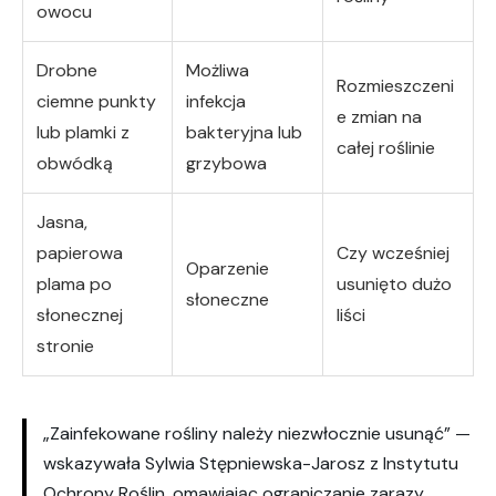
owocu
Drobne
Możliwa
Rozmieszczeni
ciemne punkty
infekcja
e zmian na
lub plamki z
bakteryjna lub
całej roślinie
obwódką
grzybowa
Jasna,
papierowa
Czy wcześniej
Oparzenie
plama po
usunięto dużo
słoneczne
słonecznej
liści
stronie
„Zainfekowane rośliny należy niezwłocznie usunąć” —
wskazywała Sylwia Stępniewska-Jarosz z Instytutu
Ochrony Roślin, omawiając ograniczanie zarazy