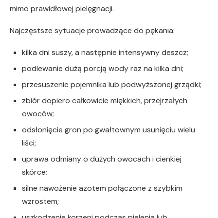
mimo prawidłowej pielęgnacji.
Najczęstsze sytuacje prowadzące do pękania:
kilka dni suszy, a następnie intensywny deszcz;
podlewanie dużą porcją wody raz na kilka dni;
przesuszenie pojemnika lub podwyższonej grządki;
zbiór dopiero całkowicie miękkich, przejrzałych
owoców;
odsłonięcie gron po gwałtownym usunięciu wielu
liści;
uprawa odmiany o dużych owocach i cienkiej
skórce;
silne nawożenie azotem połączone z szybkim
wzrostem;
uszkodzenie korzeni podczas pielenia lub