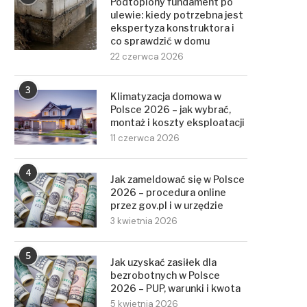
Podtopiony fundament po
ulewie: kiedy potrzebna jest
ekspertyza konstruktora i
co sprawdzić w domu
22 czerwca 2026
3
Klimatyzacja domowa w
Polsce 2026 – jak wybrać,
montaż i koszty eksploatacji
11 czerwca 2026
4
Jak zameldować się w Polsce
2026 – procedura online
przez gov.pl i w urzędzie
3 kwietnia 2026
5
Jak uzyskać zasiłek dla
bezrobotnych w Polsce
2026 – PUP, warunki i kwota
5 kwietnia 2026