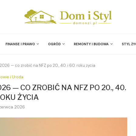
FINANSE I PRAWO
OGRÓD
REMONTY I BUDOWA
STYL ŻY
2026 — co zrobić na NFZ po 20., 40. i 60. roku życia
owie i Uroda
6 — CO ZROBIĆ NA NFZ PO 20., 40.
 ROKU ŻYCIA
zerwca 2026