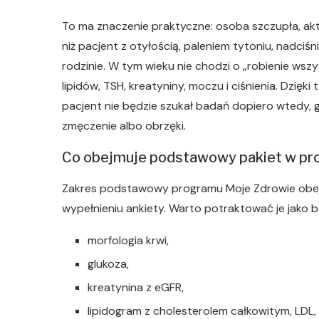
To ma znaczenie praktyczne: osoba szczupła, ak
niż pacjent z otyłością, paleniem tytoniu, nadciśn
rodzinie. W tym wieku nie chodzi o „robienie wszys
lipidów, TSH, kreatyniny, moczu i ciśnienia. Dzięki
pacjent nie będzie szukał badań dopiero wtedy, g
zmęczenie albo obrzęki.
Co obejmuje podstawowy pakiet w pr
Zakres podstawowy programu Moje Zdrowie obej
wypełnieniu ankiety. Warto potraktować je jako b
morfologia krwi,
glukoza,
kreatynina z eGFR,
lipidogram z cholesterolem całkowitym, LDL, H