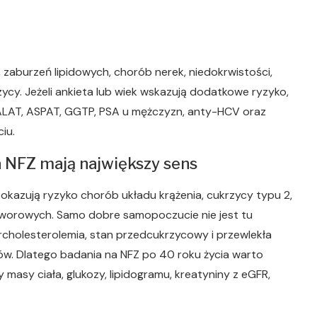
 zaburzeń lipidowych, chorób nerek, niedokrwistości,
ycy. Jeżeli ankieta lub wiek wskazują dodatkowe ryzyko,
ALAT, ASPAT, GGTP, PSA u mężczyzn, anty-HCV oraz
iu.
na NFZ mają największy sens
pokazują ryzyko chorób układu krążenia, cukrzycy typu 2,
tworowych. Samo dobre samopoczucie nie jest tu
ercholesterolemia, stan przedcukrzycowy i przewlekła
w. Dlatego badania na NFZ po 40 roku życia warto
 masy ciała, glukozy, lipidogramu, kreatyniny z eGFR,