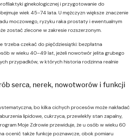
rofilaktyki ginekologicznej i przygotowanie do
bejmuje wiek 45–74 lata. U mężczyzn większe znaczenie
adu moczowego, ryzyku raka prostaty i ewentualnym
że zostać zlecone w zakresie rozszerzonym.
nie trzeba czekać do pięćdziesiątki: bezpłatna
sób w wieku 40–49 lat, jeżeli nowotwór jelita grubego
ych przypadków, w których historia rodzinna realnie
orób serca, nerek, nowotworów i funkcji
j systematyczna, bo kilka cichych procesów może nakładać
, zaburzenia lipidowe, cukrzyca, przewlekły stan zapalny,
Program Moje Zdrowie przewiduje, że u osób w wieku 60
na ocenić także funkcje poznawcze, obok pomiaru