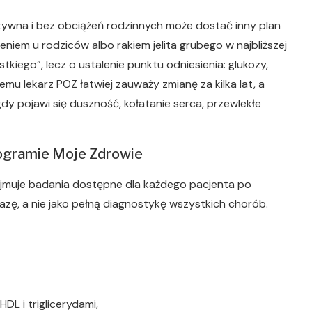
tywna i bez obciążeń rodzinnych może dostać inny plan
ieniem u rodziców albo rakiem jelita grubego w najbliższej
tkiego”, lecz o ustalenie punktu odniesienia: glukozy,
 temu lekarz POZ łatwiej zauważy zmianę za kilka lat, a
dy pojawi się duszność, kołatanie serca, przewlekłe
ogramie Moje Zdrowie
muje badania dostępne dla każdego pacjenta po
azę, a nie jako pełną diagnostykę wszystkich chorób.
DL i triglicerydami,