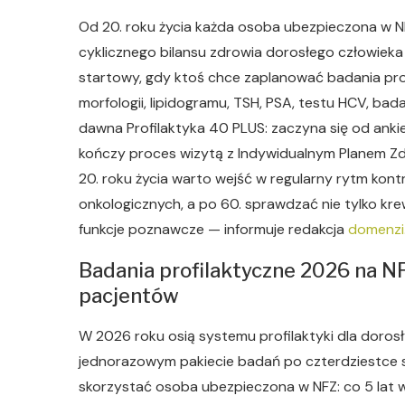
Od 20. roku życia każda osoba ubezpieczona w N
cyklicznego bilansu zdrowia dorosłego człowieka
startowy, gdy ktoś chce zaplanować badania pro
morfologii, lipidogramu, TSH, PSA, testu HCV, bad
dawna Profilaktyka 40 PLUS: zaczyna się od ankie
kończy proces wizytą z Indywidualnym Planem Z
20. roku życia warto wejść w regularny rytm kont
onkologicznych, a po 60. sprawdzać nie tylko krew, 
funkcje poznawcze — informuje redakcja
domenzi.
Badania profilaktyczne 2026 na NFZ
pacjentów
W 2026 roku osią systemu profilaktyki dla dorosł
jednorazowym pakiecie badań po czterdziestce s
skorzystać osoba ubezpieczona w NFZ: co 5 lat w 