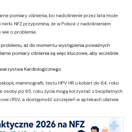
arne pomiary ciśnienia, bo nadciśnienie przez lata może
i nerki. NFZ przypomina, że w Polsce z nadciśnieniem
e wie o problemie.
y z problemu, aż do momentu wystąpienia poważnych
ularne pomiary ciśnienia są więc kluczowe, aby wcześnie
 Towarzystwa Kardiologicznego
oskopii, mammografii, testu HPV HR u kobiet do 64. roku
że osoby po 65. roku życia mogą korzystać z bezpłatnych
owi i RSV, a dostępność szczepień w aptekach ułatwia