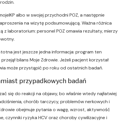
rodzin.
i mojeIKP albo w swojej przychodni POZ, a następnie
aproszenia na wizytę podsumowującą. Ważna różnica
ką z laboratorium: personel POZ omawia rezultaty, mierzy
owotny.
stotna jest jeszcze jedna informacja: program ten
przejął bilans Moje Zdrowie. Jeżeli pacjent korzystał
owia może przystąpić po roku od ostatnich badań.
 zamiast przypadkowych badań
ać się do reakcji na objawy, bo właśnie wtedy najłatwiej
dciśnienia, chorób tarczycy, problemów nerkowych i
 Zdrowie obejmuje pytania o wagę, wzrost, aktywność
zne, czynniki ryzyka HCV oraz choroby cywilizacyjne i