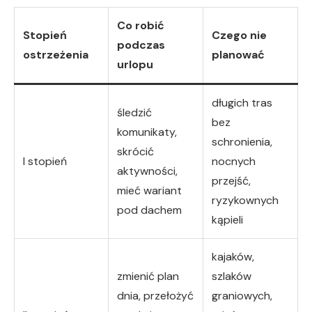
Co robić
Stopień
Czego nie
podczas
ostrzeżenia
planować
urlopu
długich tras
śledzić
bez
komunikaty,
schronienia,
skrócić
I stopień
nocnych
aktywności,
przejść,
mieć wariant
ryzykownych
pod dachem
kąpieli
kajaków,
zmienić plan
szlaków
dnia, przełożyć
graniowych,