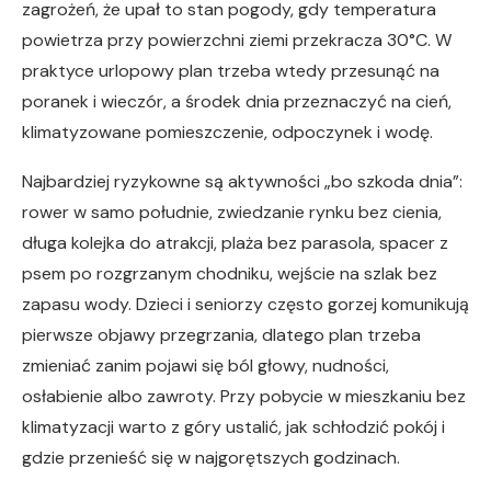
zagrożeń, że upał to stan pogody, gdy temperatura
powietrza przy powierzchni ziemi przekracza 30°C. W
praktyce urlopowy plan trzeba wtedy przesunąć na
poranek i wieczór, a środek dnia przeznaczyć na cień,
klimatyzowane pomieszczenie, odpoczynek i wodę.
Najbardziej ryzykowne są aktywności „bo szkoda dnia”:
rower w samo południe, zwiedzanie rynku bez cienia,
długa kolejka do atrakcji, plaża bez parasola, spacer z
psem po rozgrzanym chodniku, wejście na szlak bez
zapasu wody. Dzieci i seniorzy często gorzej komunikują
pierwsze objawy przegrzania, dlatego plan trzeba
zmieniać zanim pojawi się ból głowy, nudności,
osłabienie albo zawroty. Przy pobycie w mieszkaniu bez
klimatyzacji warto z góry ustalić, jak schłodzić pokój i
gdzie przenieść się w najgorętszych godzinach.