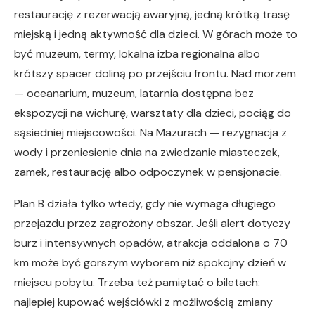
restaurację z rezerwacją awaryjną, jedną krótką trasę
miejską i jedną aktywność dla dzieci. W górach może to
być muzeum, termy, lokalna izba regionalna albo
krótszy spacer doliną po przejściu frontu. Nad morzem
— oceanarium, muzeum, latarnia dostępna bez
ekspozycji na wichurę, warsztaty dla dzieci, pociąg do
sąsiedniej miejscowości. Na Mazurach — rezygnacja z
wody i przeniesienie dnia na zwiedzanie miasteczek,
zamek, restaurację albo odpoczynek w pensjonacie.
Plan B działa tylko wtedy, gdy nie wymaga długiego
przejazdu przez zagrożony obszar. Jeśli alert dotyczy
burz i intensywnych opadów, atrakcja oddalona o 70
km może być gorszym wyborem niż spokojny dzień w
miejscu pobytu. Trzeba też pamiętać o biletach:
najlepiej kupować wejściówki z możliwością zmiany