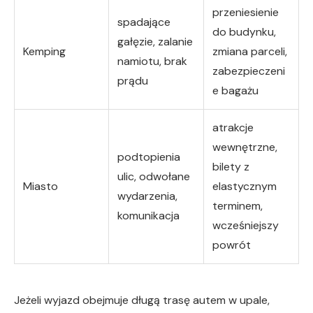
przeniesienie
spadające
do budynku,
gałęzie, zalanie
Kemping
zmiana parceli,
namiotu, brak
zabezpieczeni
prądu
e bagażu
atrakcje
wewnętrzne,
podtopienia
bilety z
ulic, odwołane
Miasto
elastycznym
wydarzenia,
terminem,
komunikacja
wcześniejszy
powrót
Jeżeli wyjazd obejmuje długą trasę autem w upale,