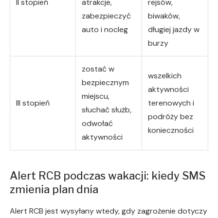
II stopień
atrakcje,
rejsów,
zabezpieczyć
biwaków,
auto i nocleg
długiej jazdy w
burzy
zostać w
wszelkich
bezpiecznym
aktywności
miejscu,
III stopień
terenowych i
słuchać służb,
podróży bez
odwołać
konieczności
aktywności
Alert RCB podczas wakacji: kiedy SMS
zmienia plan dnia
Alert RCB jest wysyłany wtedy, gdy zagrożenie dotyczy