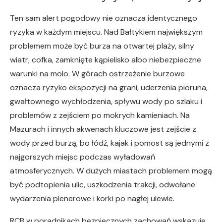
Ten sam alert pogodowy nie oznacza identycznego
ryzyka w każdym miejscu. Nad Bałtykiem największym
problemem może być burza na otwartej plaży, silny
wiatr, cofka, zamknięte kąpielisko albo niebezpieczne
warunki na molo. W górach ostrzeżenie burzowe
oznacza ryzyko ekspozycji na grani, uderzenia pioruna,
gwałtownego wychłodzenia, spływu wody po szlaku i
problemów z zejściem po mokrych kamieniach. Na
Mazurach i innych akwenach kluczowe jest zejście z
wody przed burzą, bo łódź, kajak i pomost są jednymi z
najgorszych miejsc podczas wyładowań
atmosferycznych. W dużych miastach problemem mogą
być podtopienia ulic, uszkodzenia trakcji, odwołane
wydarzenia plenerowe i korki po nagłej ulewie.
RCB w poradnikach bezpiecznych zachowań wskazuje