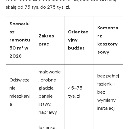
skalę od 75 tys. do 275 tys. zł.
Scenariu
Komenta
sz
Orientac
Zakres
rz
remontu
yjny
prac
kosztory
50 m² w
budżet
sowy
2026
malowanie
bez pełnej
Odświeże
, drobne
łazienki i
nie
gładzie,
45–75
bez
mieszkani
panele,
tys. zł
wymiany
a
listwy,
instalacji
naprawy
łazienka,