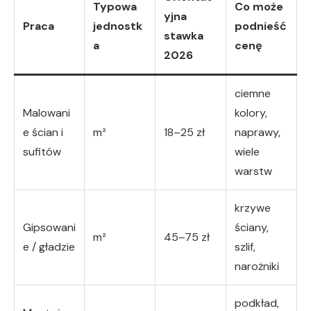
Typowa
Co może
yjna
Praca
jednostk
podnieść
stawka
a
cenę
2026
ciemne
Malowani
kolory,
e ścian i
m²
18–25 zł
naprawy,
sufitów
wiele
warstw
krzywe
Gipsowani
ściany,
m²
45–75 zł
e / gładzie
szlif,
narożniki
podkład,