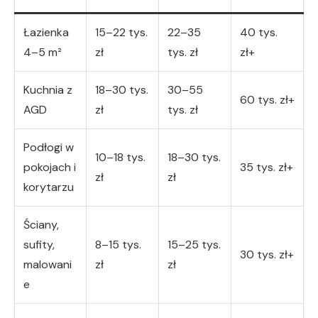
Łazienka
15–22 tys.
22–35
40 tys.
4–5 m²
zł
tys. zł
zł+
Kuchnia z
18–30 tys.
30–55
60 tys. zł+
AGD
zł
tys. zł
Podłogi w
10–18 tys.
18–30 tys.
pokojach i
35 tys. zł+
zł
zł
korytarzu
Ściany,
sufity,
8–15 tys.
15–25 tys.
30 tys. zł+
malowani
zł
zł
e