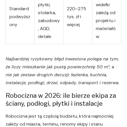
płytki,
widełki
Standard
220–275
stolarka,
zależą od
podwyższ
tys. zł i
zabudowy
projektu i
ony
więcej
, AGD,
materiałó
detale
w
Najbardziej ryzykowny błąd inwestora polega na tym,
że liczy mieszkanie jak pustą powierzchnię 50 m², a
nie jak zestaw drogich decyzji: łazienka, kuchnia,
instalacje, podłogi, drzwi, odpady, transport i rezerwa.
Robocizna w 2026: ile bierze ekipa za
ściany, podłogi, płytki i instalacje
Robocizna jest tą częścią budżetu, która najmocniej
zależy od miasta, terminu, renomy ekipy i stanu