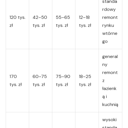
standa
rdowy
120 tys.
42–50
55–65
12–18
remont
zł
tys. zł
tys. zł
tys. zł
rynku
wtórne
go
general
ny
remont
170
60–75
75–90
18–25
z
tys. zł
tys. zł
tys. zł
tys. zł
łazienk
ą i
kuchnią
wysoki
standa