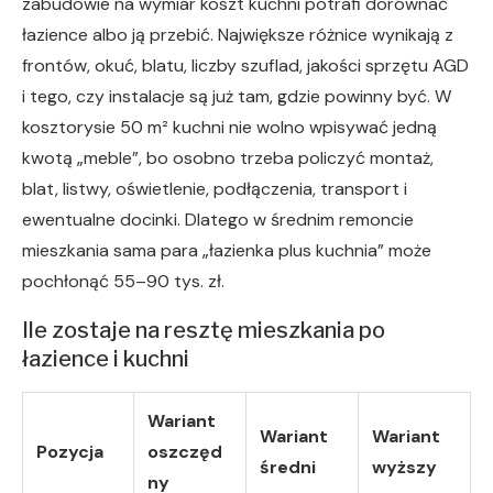
zabudowie na wymiar koszt kuchni potrafi dorównać
łazience albo ją przebić. Największe różnice wynikają z
frontów, okuć, blatu, liczby szuflad, jakości sprzętu AGD
i tego, czy instalacje są już tam, gdzie powinny być. W
kosztorysie 50 m² kuchni nie wolno wpisywać jedną
kwotą „meble”, bo osobno trzeba policzyć montaż,
blat, listwy, oświetlenie, podłączenia, transport i
ewentualne docinki. Dlatego w średnim remoncie
mieszkania sama para „łazienka plus kuchnia” może
pochłonąć 55–90 tys. zł.
Ile zostaje na resztę mieszkania po
łazience i kuchni
Wariant
Wariant
Wariant
Pozycja
oszczęd
średni
wyższy
ny