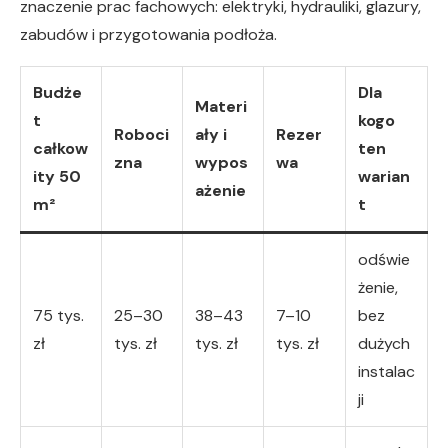
znaczenie prac fachowych: elektryki, hydrauliki, glazury,
zabudów i przygotowania podłoża.
Budże
Dla
Materi
t
kogo
Roboci
ały i
Rezer
całkow
ten
zna
wypos
wa
ity 50
warian
ażenie
m²
t
odświe
żenie,
75 tys.
25–30
38–43
7–10
bez
zł
tys. zł
tys. zł
tys. zł
dużych
instalac
ji