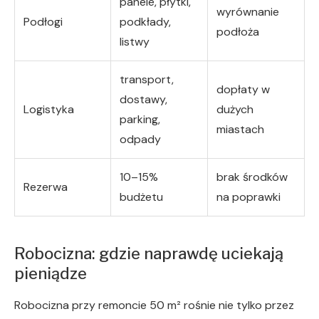
panele, płytki,
wyrównanie
Podłogi
podkłady,
podłoża
listwy
transport,
dopłaty w
dostawy,
Logistyka
dużych
parking,
miastach
odpady
10–15%
brak środków
Rezerwa
budżetu
na poprawki
Robocizna: gdzie naprawdę uciekają
pieniądze
Robocizna przy remoncie 50 m² rośnie nie tylko przez