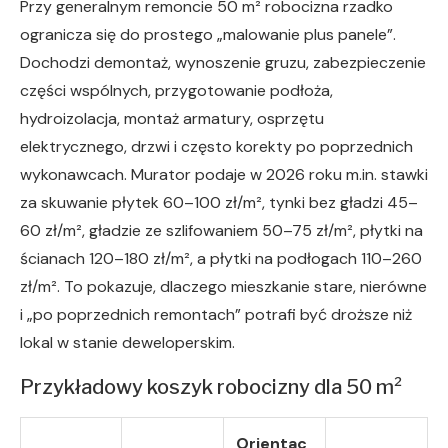
Przy generalnym remoncie 50 m² robocizna rzadko
ogranicza się do prostego „malowanie plus panele”.
Dochodzi demontaż, wynoszenie gruzu, zabezpieczenie
części wspólnych, przygotowanie podłoża,
hydroizolacja, montaż armatury, osprzętu
elektrycznego, drzwi i często korekty po poprzednich
wykonawcach. Murator podaje w 2026 roku m.in. stawki
za skuwanie płytek 60–100 zł/m², tynki bez gładzi 45–
60 zł/m², gładzie ze szlifowaniem 50–75 zł/m², płytki na
ścianach 120–180 zł/m², a płytki na podłogach 110–260
zł/m². To pokazuje, dlaczego mieszkanie stare, nierówne
i „po poprzednich remontach” potrafi być droższe niż
lokal w stanie deweloperskim.
Przykładowy koszyk robocizny dla 50 m²
Orientac