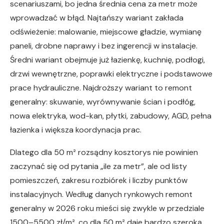
scenariuszami, bo jedna średnia cena za metr może
wprowadzać w błąd. Najtańszy wariant zakłada
odświeżenie: malowanie, miejscowe gładzie, wymianę
paneli, drobne naprawy i bez ingerencji w instalacje.
Średni wariant obejmuje już łazienkę, kuchnię, podłogi,
drzwi wewnętrzne, poprawki elektryczne i podstawowe
prace hydrauliczne. Najdroższy wariant to remont
generalny: skuwanie, wyrównywanie ścian i podłóg,
nowa elektryka, wod-kan, płytki, zabudowy, AGD, pełna
łazienka i większa koordynacja prac.
Dlatego dla 50 m² rozsądny kosztorys nie powinien
zaczynać się od pytania „ile za metr”, ale od listy
pomieszczeń, zakresu rozbiórek i liczby punktów
instalacyjnych. Według danych rynkowych remont
generalny w 2026 roku mieści się zwykle w przedziale
1500–5500 zł/m², co dla 50 m² daje bardzo szeroką