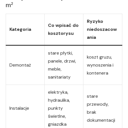
m²
Ryzyko
Co wpisać do
Kategoria
niedoszacow
kosztorysu
ania
stare płytki,
koszt gruzu,
panele, drzwi,
Demontaż
wynoszenia i
meble,
kontenera
sanitariaty
elektryka,
stare
hydraulika,
przewody,
Instalacje
punkty
brak
świetlne,
dokumentacji
gniazdka