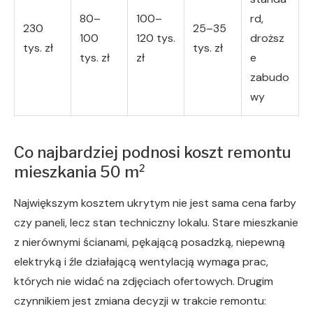
80–
100–
rd,
230
25–35
100
120 tys.
droższ
tys. zł
tys. zł
tys. zł
zł
e
zabudo
wy
Co najbardziej podnosi koszt remontu
mieszkania 50 m²
Największym kosztem ukrytym nie jest sama cena farby
czy paneli, lecz stan techniczny lokalu. Stare mieszkanie
z nierównymi ścianami, pękającą posadzką, niepewną
elektryką i źle działającą wentylacją wymaga prac,
których nie widać na zdjęciach ofertowych. Drugim
czynnikiem jest zmiana decyzji w trakcie remontu: