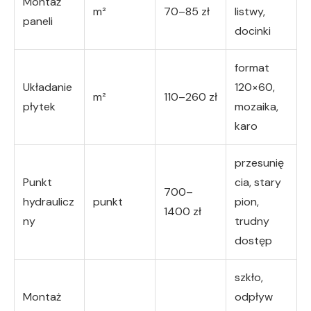
Montaż
m²
70–85 zł
listwy,
paneli
docinki
format
Układanie
120×60,
m²
110–260 zł
płytek
mozaika,
karo
przesunię
Punkt
cia, stary
700–
hydraulicz
punkt
pion,
1400 zł
ny
trudny
dostęp
szkło,
Montaż
odpływ