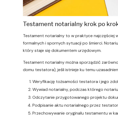
Testament notarialny krok po kro
Testament notarialny to w praktyce najczęściej 
formalnych i spornych sytuacji po śmierci. Notar
który staje się dokumentem urzędowym.
Testament notarialny można sporządzić zarówno w k
domu testatora), jeśli istnieje ku temu uzasadni
Weryfikację tożsamości testatora i jego zd
Wywiad notarialny, podczas którego notariu
Odczytanie przygotowanego projektu dokume
Podpisanie aktu notarialnego przez testatora
Przechowywanie oryginału testamentu w kanc