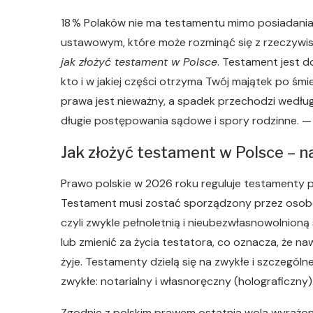
18 % Polaków nie ma testamentu mimo posiadania
ustawowym, które może rozminąć się z rzeczywis
jak złożyć testament w Polsce
. Testament jest 
kto i w jakiej części otrzyma Twój majątek po ś
prawa jest nieważny, a spadek przechodzi wedł
długie postępowania sądowe i spory rodzinne. —
Jak złożyć testament w Polsce – n
Prawo polskie w 2026 roku reguluje testamenty 
Testament musi zostać sporządzony przez osobę
czyli zwykle pełnoletnią i nieubezwłasnowolnio
lub zmienić za życia testatora, co oznacza, że na
żyje. Testamenty dzielą się na zwykłe i szczególn
zwykłe: notarialny i własnoręczny (holograficzny)
Zgodnie z polskim prawem ostatnia wola wyrażo