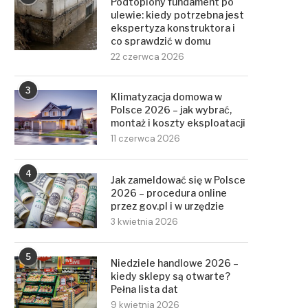
Podtopiony fundament po
ulewie: kiedy potrzebna jest
ekspertyza konstruktora i
co sprawdzić w domu
22 czerwca 2026
3
Klimatyzacja domowa w
Polsce 2026 – jak wybrać,
montaż i koszty eksploatacji
11 czerwca 2026
4
Jak zameldować się w Polsce
2026 – procedura online
przez gov.pl i w urzędzie
3 kwietnia 2026
5
Niedziele handlowe 2026 –
kiedy sklepy są otwarte?
Pełna lista dat
9 kwietnia 2026