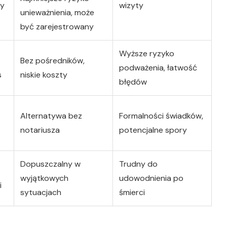
ny
wizyty
unieważnienia, może
być zarejestrowany
Wyższe ryzyko
Bez pośredników,
podważenia, łatwość
s
niskie koszty
błędów
Alternatywa bez
Formalności świadków,
notariusza
potencjalne spory
Dopuszczalny w
Trudny do
wyjątkowych
udowodnienia po
i
sytuacjach
śmierci