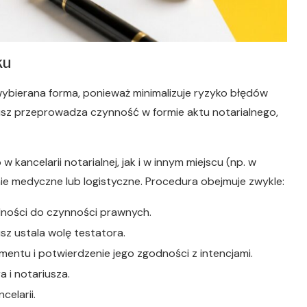
ku
wybierana forma, ponieważ minimalizuje ryzyko błędów
iusz przeprowadza czynność w formie aktu notarialnego,
ancelarii notarialnej, jak i w innym miejscu (np. w
enie medyczne lub logistyczne. Procedura obejmuje zwykle:
olności do czynności prawnych.
sz ustala wolę testatora.
ntu i potwierdzenie jego zgodności z intencjami.
 i notariusza.
elarii.