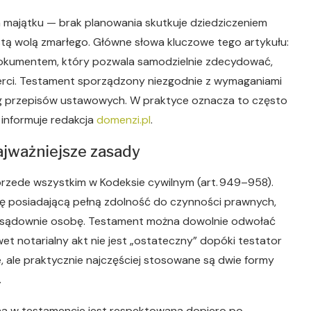
 majątku — brak planowania skutkuje dziedziczeniem
tą wolą zmarłego. Główne słowa kluczowe tego artykułu:
dokumentem, który pozwala samodzielnie zdecydować,
mierci. Testament sporządzony niezgodnie z wymaganiami
ug przepisów ustawowych. W praktyce oznacza to często
 informuje redakcja
domenzi.pl
.
ajważniejsze zasady
przede wszystkim w Kodeksie cywilnym (art. 949–958).
 posiadającą pełną zdolność do czynności prawnych,
ną sądownie osobę. Testament można dowolnie odwołać
wet notarialny akt nie jest „ostateczny” dopóki testator
e, ale praktycznie najczęściej stosowane są dwie formy
.
na w testamencie jest respektowana dopiero po