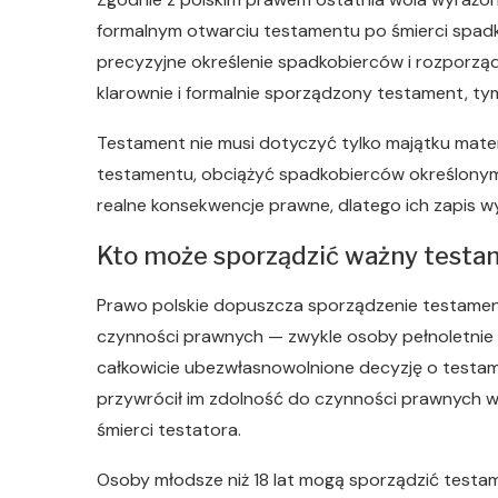
formalnym otwarciu testamentu po śmierci spadk
precyzyjne określenie spadkobierców i rozporzą
klarownie i formalnie sporządzony testament, t
Testament nie musi dotyczyć tylko majątku ma
testamentu, obciążyć spadkobierców określonymi
realne konsekwencje prawne, dlatego ich zapis w
Kto może sporządzić ważny testa
Prawo polskie dopuszcza sporządzenie testamen
czynności prawnych — zwykle osoby pełnoletnie
całkowicie ubezwłasnowolnione decyzję o testa
przywrócił im zdolność do czynności prawnych 
śmierci testatora.
Osoby młodsze niż 18 lat mogą sporządzić testa