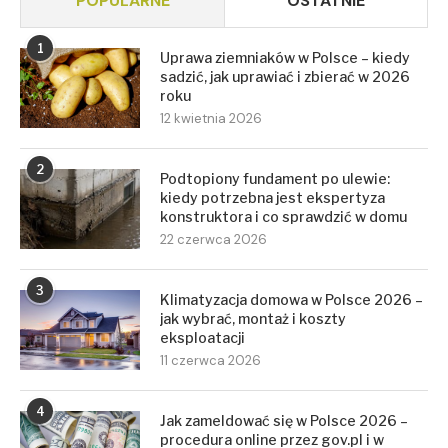
POPULARNE
OSTATNIE
1
Uprawa ziemniaków w Polsce – kiedy
sadzić, jak uprawiać i zbierać w 2026
roku
12 kwietnia 2026
2
Podtopiony fundament po ulewie:
kiedy potrzebna jest ekspertyza
konstruktora i co sprawdzić w domu
22 czerwca 2026
3
Klimatyzacja domowa w Polsce 2026 –
jak wybrać, montaż i koszty
eksploatacji
11 czerwca 2026
4
Jak zameldować się w Polsce 2026 –
procedura online przez gov.pl i w