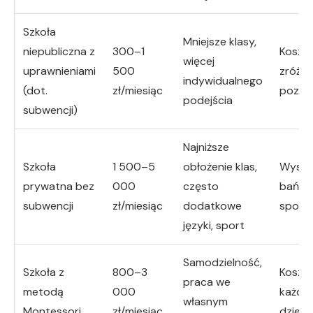
Szkoła
Mniejsze klasy,
niepubliczna z
300–1
Koszt,
więcej
uprawnieniami
500
zróżn
indywidualnego
(dot.
zł/miesiąc
pozio
podejścia
subwencji)
Najniższe
Szkoła
1 500–5
obłożenie klas,
Wysoki
prywatna bez
000
często
bańka
subwencji
zł/miesiąc
dodatkowe
społe
języki, sport
Samodzielność,
Szkoła z
800–3
Koszt, 
praca we
metodą
000
każde
własnym
Montessori
zł/miesiąc
dzieck