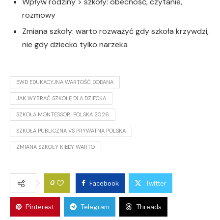
Wpływ rodziny > szkoły: obecność, czytanie,
rozmowy
Zmiana szkoły: warto rozważyć gdy szkoła krzywdzi,
nie gdy dziecko tylko narzeka
EWD EDUKACYJNA WARTOŚĆ DODANA
JAK WYBRAĆ SZKOŁĘ DLA DZIECKA
SZKOŁA MONTESSORI POLSKA 2026
SZKOŁA PUBLICZNA VS PRYWATNA POLSKA
ZMIANA SZKOŁY KIEDY WARTO
0
Facebook
Twitter
Pinterest
Telegram
Threads