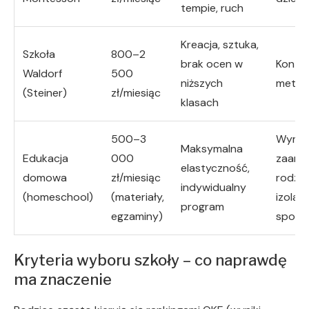
tempie, ruch
Kreacja, sztuka,
Szkoła
800–2
brak ocen w
Kontr
Waldorf
500
niższych
metod
(Steiner)
zł/miesiąc
klasach
500–3
Wyma
Maksymalna
Edukacja
000
zaang
elastyczność,
domowa
zł/miesiąc
rodzic
indywidualny
(homeschool)
(materiały,
izolacj
program
egzaminy)
społe
Kryteria wyboru szkoły – co naprawdę
ma znaczenie