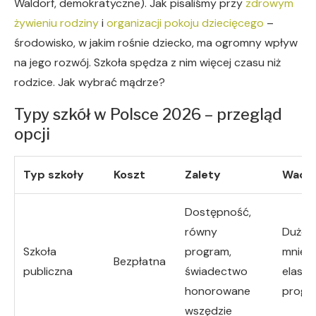
Waldorf, demokratyczne). Jak pisaliśmy przy
zdrowym
żywieniu rodziny
i
organizacji pokoju dziecięcego
–
środowisko, w jakim rośnie dziecko, ma ogromny wpływ
na jego rozwój. Szkoła spędza z nim więcej czasu niż
rodzice. Jak wybrać mądrze?
Typy szkół w Polsce 2026 – przegląd
opcji
Typ szkoły
Koszt
Zalety
Wady
Dostępność,
równy
Duże k
Szkoła
program,
mniej
Bezpłatna
publiczna
świadectwo
elasty
honorowane
progr
wszędzie