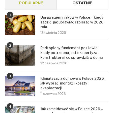
POPULARNE
OSTATNIE
1
Uprawa ziemniaków w Polsce – kiedy
sadzić, jak uprawiać i zbierać w 2026
roku
12 kwietnia 2026
2
Podtopiony fundament po ulewie:
kiedy potrzebna jest ekspertyza
konstruktora i co sprawdzić w domu
22 czerwca 2026
3
Klimatyzacja domowa w Polsce 2026 –
jak wybrać, montaż i koszty
eksploatacji
11 czerwca 2026
4
Jak zameldować się w Polsce 2026 –