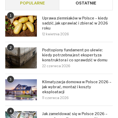
POPULARNE
OSTATNIE
1
Uprawa ziemniaków w Polsce – kiedy
sadzić, jak uprawiać i zbierać w 2026
roku
12 kwietnia 2026
2
Podtopiony fundament po ulewie:
kiedy potrzebna jest ekspertyza
konstruktora i co sprawdzić w domu
22 czerwca 2026
3
Klimatyzacja domowa w Polsce 2026 –
jak wybrać, montaż i koszty
eksploatacji
11 czerwca 2026
4
Jak zameldować się w Polsce 2026 –