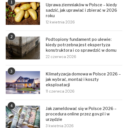
1
Uprawa ziemniaków w Polsce – kiedy
sadzić, jak uprawiać i zbierać w 2026
roku
12 kwietnia 2026
2
Podtopiony fundament po ulewie:
kiedy potrzebna jest ekspertyza
konstruktora i co sprawdzić w domu
22 czerwca 2026
3
Klimatyzacja domowa w Polsce 2026 –
jak wybrać, montaż i koszty
eksploatacji
11 czerwca 2026
4
Jak zameldować się w Polsce 2026 –
procedura online przez gov.pl i w
urzędzie
3 kwietnia 2026