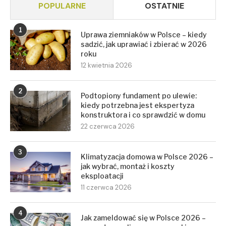
POPULARNE
OSTATNIE
1
Uprawa ziemniaków w Polsce – kiedy
sadzić, jak uprawiać i zbierać w 2026
roku
12 kwietnia 2026
2
Podtopiony fundament po ulewie:
kiedy potrzebna jest ekspertyza
konstruktora i co sprawdzić w domu
22 czerwca 2026
3
Klimatyzacja domowa w Polsce 2026 –
jak wybrać, montaż i koszty
eksploatacji
11 czerwca 2026
4
Jak zameldować się w Polsce 2026 –