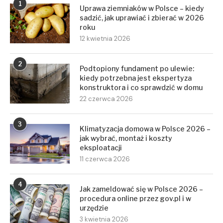
1
Uprawa ziemniaków w Polsce – kiedy
sadzić, jak uprawiać i zbierać w 2026
roku
12 kwietnia 2026
2
Podtopiony fundament po ulewie:
kiedy potrzebna jest ekspertyza
konstruktora i co sprawdzić w domu
22 czerwca 2026
3
Klimatyzacja domowa w Polsce 2026 –
jak wybrać, montaż i koszty
eksploatacji
11 czerwca 2026
4
Jak zameldować się w Polsce 2026 –
procedura online przez gov.pl i w
urzędzie
3 kwietnia 2026