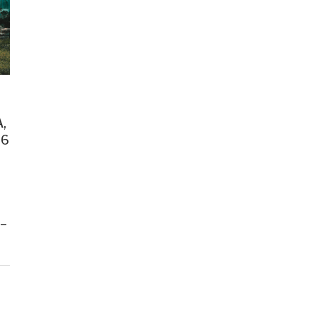
,
26
 –