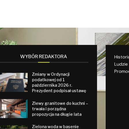
WYBÓR REDAKTORA
Histori
Ludzie
Promoc
Zmiany w Ordynacji
podatkowej od 1
października 2026 r.
Prezydent podpisał ustawę
Zlewy granitowe do kuchni –
trwała i porządna
propozycja na długie lata
Zielona woda w basenie