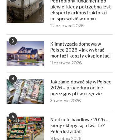
Podtopiony fundament po
ulewie: kiedy potrzebna jest
ekspertyza konstruktora i
co sprawdzić w domu
22 czerwca 2026
3
Klimatyzacja domowa w
Polsce 2026 – jak wybrać,
montaż i koszty eksploatacji
11 czerwca 2026
4
Jak zameldować się w Polsce
2026 – procedura online
przez gov.pl i w urzędzie
3 kwietnia 2026
5
Niedziele handlowe 2026 –
kiedy sklepy są otwarte?
Pełna lista dat
9 kwietnia 2026