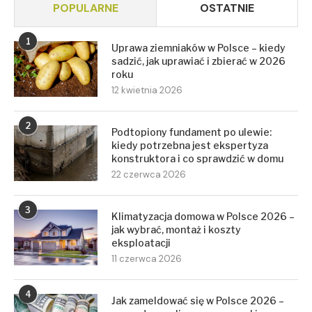
POPULARNE
OSTATNIE
1
Uprawa ziemniaków w Polsce – kiedy
sadzić, jak uprawiać i zbierać w 2026
roku
12 kwietnia 2026
2
Podtopiony fundament po ulewie:
kiedy potrzebna jest ekspertyza
konstruktora i co sprawdzić w domu
22 czerwca 2026
3
Klimatyzacja domowa w Polsce 2026 –
jak wybrać, montaż i koszty
eksploatacji
11 czerwca 2026
4
Jak zameldować się w Polsce 2026 –