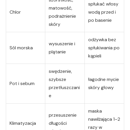
spłukać włosy
matowość,
Chlor
wodą przed i
podrażnienie
po basenie
skóry
odżywka bez
wysuszenie i
Sól morska
spłukiwania po
plątanie
kąpieli
swędzenie,
szybsze
łagodne mycie
Pot i sebum
przetłuszczani
skóry głowy
e
maska
przesuszenie
nawilżająca 1–2
Klimatyzacja
długości
razy w