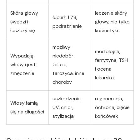
Skóra głowy
leczenie skóry
łupież, ŁZS,
swędzi i
głowy, nie tylko
podrażnienie
łuszczy się
kosmetyki
możliwy
morfologia,
Wypadają
niedobór
ferrytyna, TSH
włosy i jest
żelaza,
i ocena
zmęczenie
tarczyca, inne
lekarska
choroby
uszkodzenia
regeneracja,
Włosy łamią
UV, chlor,
ochrona, cięcie
się na długości
stylizacja
końcówek