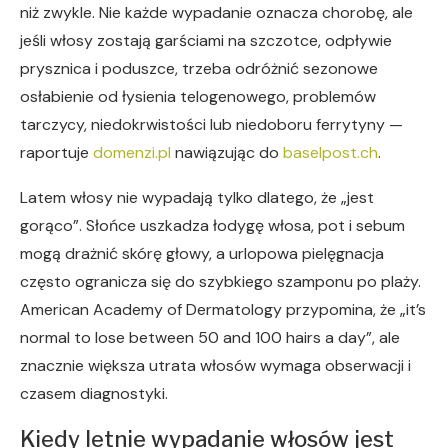
niż zwykle. Nie każde wypadanie oznacza chorobę, ale
jeśli włosy zostają garściami na szczotce, odpływie
prysznica i poduszce, trzeba odróżnić sezonowe
osłabienie od łysienia telogenowego, problemów
tarczycy, niedokrwistości lub niedoboru ferrytyny —
raportuje
domenzi.pl
nawiązując do
baselpost.ch
.
Latem włosy nie wypadają tylko dlatego, że „jest
gorąco”. Słońce uszkadza łodygę włosa, pot i sebum
mogą drażnić skórę głowy, a urlopowa pielęgnacja
często ogranicza się do szybkiego szamponu po plaży.
American Academy of Dermatology przypomina, że „it’s
normal to lose between 50 and 100 hairs a day”, ale
znacznie większa utrata włosów wymaga obserwacji i
czasem diagnostyki.
Kiedy letnie wypadanie włosów jest