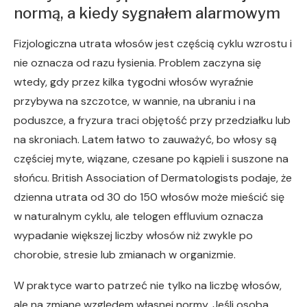
normą, a kiedy sygnałem alarmowym
Fizjologiczna utrata włosów jest częścią cyklu wzrostu i
nie oznacza od razu łysienia. Problem zaczyna się
wtedy, gdy przez kilka tygodni włosów wyraźnie
przybywa na szczotce, w wannie, na ubraniu i na
poduszce, a fryzura traci objętość przy przedziałku lub
na skroniach. Latem łatwo to zauważyć, bo włosy są
częściej myte, wiązane, czesane po kąpieli i suszone na
słońcu. British Association of Dermatologists podaje, że
dzienna utrata od 30 do 150 włosów może mieścić się
w naturalnym cyklu, ale telogen effluvium oznacza
wypadanie większej liczby włosów niż zwykle po
chorobie, stresie lub zmianach w organizmie.
W praktyce warto patrzeć nie tylko na liczbę włosów,
ale na zmianę względem własnej normy. Jeśli osoba