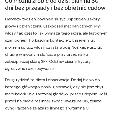
Co można zrobić od dziś: plan na 30
dni bez przesady i bez obietnic cudów
Pierwszy tydzień powinien służyć uspokojeniu skóry
głowy i ograniczeniu uszkodzeń mechanicznych. Myj
włosy tak często, jak wymaga tego skóra, ale łagodnym
szamponem. Po każdym kontakcie z basenem lub
morzem spłucz włosy czystą wodą. Noś kapelusz lub
chustę w mocnym słońcu, a przy przedziałku
zabezpieczaj skórę SPF. Odstaw ciasne fryzury i
agresywne rozczesywanie.
Drugi tydzień to dieta i obserwacja. Dodaj białko do
każdego głównego posiłku, sprawdź, czy nie jesz zbyt
mało kalorii, i nie zaczynaj głodówki przed urlopem. Jeśli
jesteś na diecie roślinnej, zwróć uwagę na B12, żelazo,
cynk i łączenie żelaza roślinnego z witaminą C.