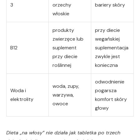
3
orzechy
bariery skóry
włoskie
produkty
przy diecie
zwierzęce lub
wegańskiej
B12
suplement
suplementacja
przy diecie
zwykle jest
roślinnej
konieczna
odwodnienie
woda, zupy,
Woda i
pogarsza
warzywa,
elektrolity
komfort skóry
owoce
głowy
Dieta „na włosy” nie działa jak tabletka po trzech