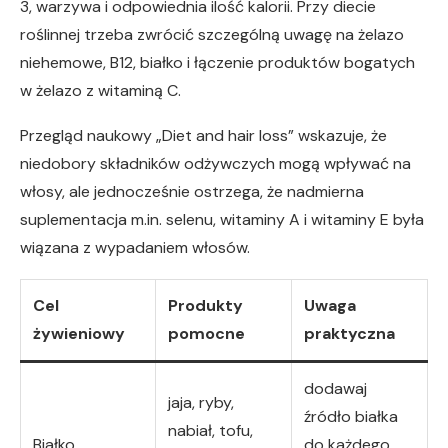
3, warzywa i odpowiednia ilość kalorii. Przy diecie
roślinnej trzeba zwrócić szczególną uwagę na żelazo
niehemowe, B12, białko i łączenie produktów bogatych
w żelazo z witaminą C.
Przegląd naukowy „Diet and hair loss” wskazuje, że
niedobory składników odżywczych mogą wpływać na
włosy, ale jednocześnie ostrzega, że nadmierna
suplementacja m.in. selenu, witaminy A i witaminy E była
wiązana z wypadaniem włosów.
Cel
Produkty
Uwaga
żywieniowy
pomocne
praktyczna
dodawaj
jaja, ryby,
źródło białka
nabiał, tofu,
Białko
do każdego