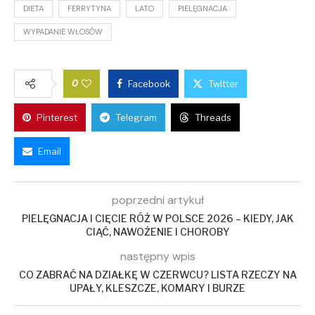
DIETA
FERRYTYNA
LATO
PIELĘGNACJA
WYPADANIE WŁOSÓW
0
Facebook
Twitter
Pinterest
Telegram
Threads
Email
poprzedni artykuł
PIELĘGNACJA I CIĘCIE RÓŻ W POLSCE 2026 – KIEDY, JAK
CIĄĆ, NAWOŻENIE I CHOROBY
następny wpis
CO ZABRAĆ NA DZIAŁKĘ W CZERWCU? LISTA RZECZY NA
UPAŁY, KLESZCZE, KOMARY I BURZE