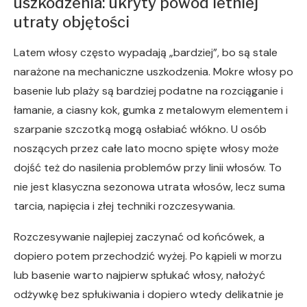
uszkodzenia: ukryty powód letniej
utraty objętości
Latem włosy często wypadają „bardziej”, bo są stale
narażone na mechaniczne uszkodzenia. Mokre włosy po
basenie lub plaży są bardziej podatne na rozciąganie i
łamanie, a ciasny kok, gumka z metalowym elementem i
szarpanie szczotką mogą osłabiać włókno. U osób
noszących przez całe lato mocno spięte włosy może
dojść też do nasilenia problemów przy linii włosów. To
nie jest klasyczna sezonowa utrata włosów, lecz suma
tarcia, napięcia i złej techniki rozczesywania.
Rozczesywanie najlepiej zaczynać od końcówek, a
dopiero potem przechodzić wyżej. Po kąpieli w morzu
lub basenie warto najpierw spłukać włosy, nałożyć
odżywkę bez spłukiwania i dopiero wtedy delikatnie je