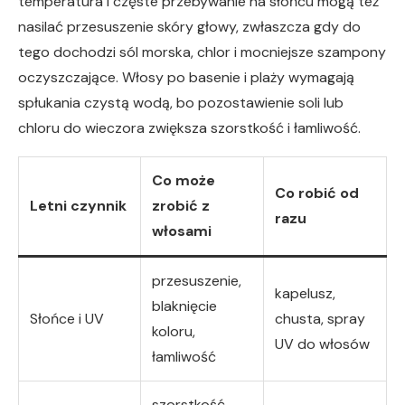
temperatura i częste przebywanie na słońcu mogą też
nasilać przesuszenie skóry głowy, zwłaszcza gdy do
tego dochodzi sól morska, chlor i mocniejsze szampony
oczyszczające. Włosy po basenie i plaży wymagają
spłukania czystą wodą, bo pozostawienie soli lub
chloru do wieczora zwiększa szorstkość i łamliwość.
Co może
Co robić od
Letni czynnik
zrobić z
razu
włosami
przesuszenie,
kapelusz,
blaknięcie
Słońce i UV
chusta, spray
koloru,
UV do włosów
łamliwość
szorstkość,