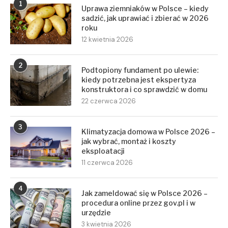
1
Uprawa ziemniaków w Polsce – kiedy
sadzić, jak uprawiać i zbierać w 2026
roku
12 kwietnia 2026
2
Podtopiony fundament po ulewie:
kiedy potrzebna jest ekspertyza
konstruktora i co sprawdzić w domu
22 czerwca 2026
3
Klimatyzacja domowa w Polsce 2026 –
jak wybrać, montaż i koszty
eksploatacji
11 czerwca 2026
4
Jak zameldować się w Polsce 2026 –
procedura online przez gov.pl i w
urzędzie
3 kwietnia 2026