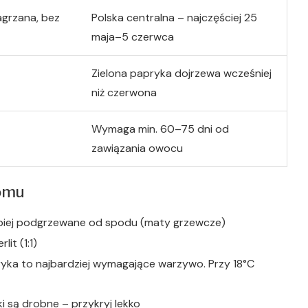
agrzana, bez
Polska centralna – najczęściej 25
maja–5 czerwca
Zielona papryka dojrzewa wcześniej
niż czerwona
Wymaga min. 60–75 dni od
zawiązania owocu
domu
jlepiej podgrzewane od spodu (maty grzewcze)
it (1:1)
ryka to najbardziej wymagające warzywo. Przy 18°C
ki są drobne – przykryj lekko