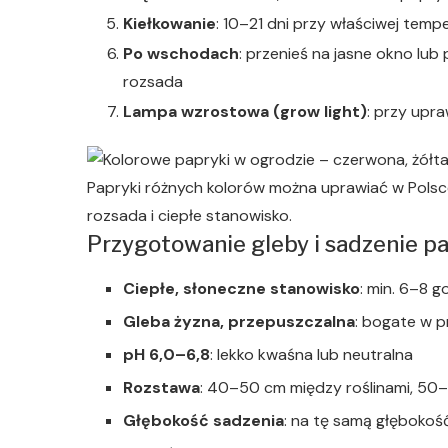
Kiełkowanie
: 10–21 dni przy właściwej temp
Po wschodach
: przenieś na jasne okno lub
rozsada
Lampa wzrostowa (grow light)
: przy upra
Papryki różnych kolorów można uprawiać w Polsce
rozsada i ciepłe stanowisko.
Przygotowanie gleby i sadzenie p
Ciepłe, słoneczne stanowisko
: min. 6–8 
Gleba żyzna, przepuszczalna
: bogate w 
pH 6,0–6,8
: lekko kwaśna lub neutralna
Rozstawa
: 40–50 cm między roślinami, 50
Głębokość sadzenia
: na tę samą głębokość