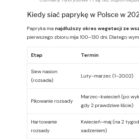
Kiedy siać paprykę w Polsce w 20
Papryka ma
najdłuższy okres wegetacji ze w
pierwszego zbioru mija 100–130 dni. Dlatego wy
Etap
Termin
Siew nasion
Luty–marzec (1–20.02)
(rozsada)
Marzec–kwiecień (po wyk
Pikowanie rozsady
gdy 2 prawdziwe liście)
Hartowanie
Kwiecień–maj (na 2 tygod
rozsady
sadzeniem)