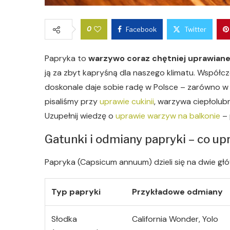
0
Facebook
Twitter
Papryka to
warzywo coraz chętniej uprawiane
ją za zbyt kapryśną dla naszego klimatu. Współcz
doskonale daje sobie radę w Polsce – zarówno w gr
pisaliśmy przy
uprawie cukinii
, warzywa ciepłolub
Uzupełnij wiedzę o
uprawie warzyw na balkonie
– 
Gatunki i odmiany papryki – co up
Papryka (Capsicum annuum) dzieli się na dwie gł
Typ papryki
Przykładowe odmiany
Słodka
California Wonder, Yolo