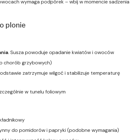
h owocach wymaga podpórek – wbij w momencie sadzenia
o plonie
nia
. Susza powoduje opadanie kwiatów i owoców
zyko chorób grzybowych)
dstawie zatrzymuje wilgoć i stabilizuje temperaturę
szczególnie w tunelu foliowym
kładnikowy
płynny do pomidorów i papryki (podobne wymagania)