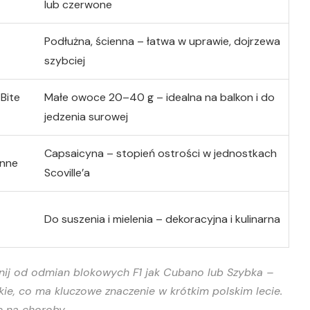
lub czerwone
Podłużna, ścienna – łatwa w uprawie, dojrzewa
szybciej
 Bite
Małe owoce 20–40 g – idealna na balkon i do
jedzenia surowej
Capsaicyna – stopień ostrości w jednostkach
enne
Scoville’a
Do suszenia i mielenia – dekoracyjna i kulinarna
ij od odmian blokowych F1 jak Cubano lub Szybka –
skie, co ma kluczowe znaczenie w krótkim polskim lecie.
 na choroby.