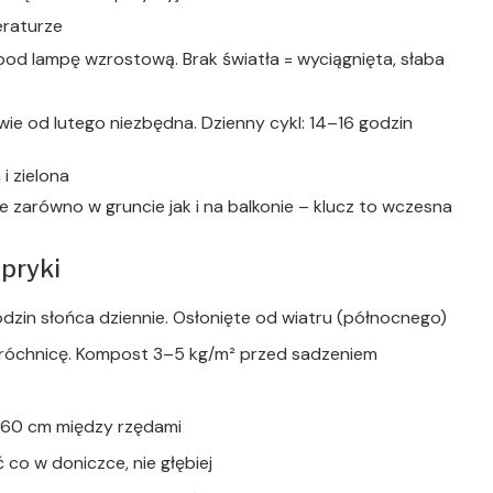
eraturze
 pod lampę wzrostową. Brak światła = wyciągnięta, słaba
wie od lutego niezbędna. Dzienny cykl: 14–16 godzin
 zarówno w gruncie jak i na balkonie – klucz to wczesna
apryki
godzin słońca dziennie. Osłonięte od wiatru (północnego)
próchnicę. Kompost 3–5 kg/m² przed sadzeniem
–60 cm między rzędami
 co w doniczce, nie głębiej