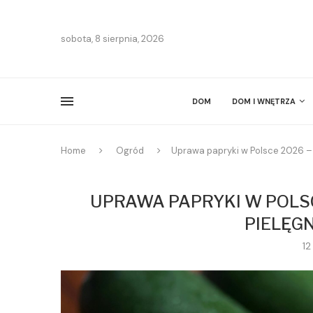
sobota, 8 sierpnia, 2026
DOM
DOM I WNĘTRZA
Home
Ogród
Uprawa papryki w Polsce 2026 – k
UPRAWA PAPRYKI W POLSCE
PIELĘGN
12