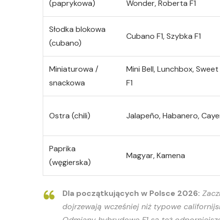
(paprykowa)
Wonder, Roberta F1
Słodka blokowa
Cubano F1, Szybka F1
(cubano)
Miniaturowa /
Mini Bell, Lunchbox, Sweet
snackowa
F1
Ostra (chili)
Jalapeño, Habanero, Cay
Paprika
Magyar, Kamena
(węgierska)
Dla początkujących w Polsce 2026:
Zaczn
dojrzewają wcześniej niż typowe californij
Odmiany hybrydowe F1 są też odporniejsze