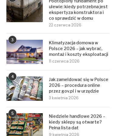
Podtopiony fundament po
ulewie: kiedy potrzebna jest
ekspertyza konstruktora i
co sprawdzić w domu
22 czerwca 2026
3
Klimatyzacja domowa w
Polsce 2026 – jak wybrać,
montaż i koszty eksploatacji
11 czerwca 2026
4
Jak zameldować się w Polsce
2026 – procedura online
przez gov.pl i w urzędzie
3 kwietnia 2026
5
Niedziele handlowe 2026 –
kiedy sklepy są otwarte?
Pełna lista dat
9 kwietnia 2026