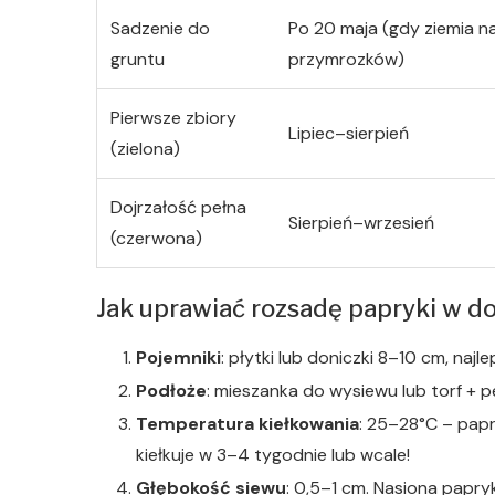
Sadzenie do
Po 20 maja (gdy ziemia n
gruntu
przymrozków)
Pierwsze zbiory
Lipiec–sierpień
(zielona)
Dojrzałość pełna
Sierpień–wrzesień
(czerwona)
Jak uprawiać rozsadę papryki w 
Pojemniki
: płytki lub doniczki 8–10 cm, na
Podłoże
: mieszanka do wysiewu lub torf + perl
Temperatura kiełkowania
: 25–28°C – pap
kiełkuje w 3–4 tygodnie lub wcale!
Głębokość siewu
: 0,5–1 cm. Nasiona papry