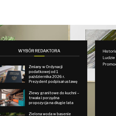
WYBÓR REDAKTORA
Histori
Ludzie
Promoc
Zmiany w Ordynacji
podatkowej od 1
października 2026 r.
Prezydent podpisał ustawę
Zlewy granitowe do kuchni –
trwała i porządna
propozycja na długie lata
Zielona woda w basenie