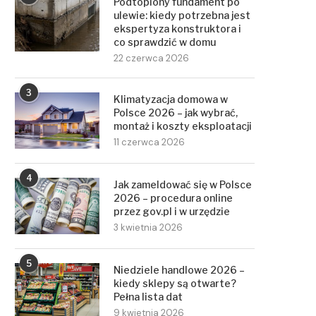
Podtopiony fundament po
ulewie: kiedy potrzebna jest
ekspertyza konstruktora i
co sprawdzić w domu
22 czerwca 2026
3
Klimatyzacja domowa w
Polsce 2026 – jak wybrać,
montaż i koszty eksploatacji
11 czerwca 2026
4
Jak zameldować się w Polsce
2026 – procedura online
przez gov.pl i w urzędzie
3 kwietnia 2026
5
Niedziele handlowe 2026 –
kiedy sklepy są otwarte?
Pełna lista dat
9 kwietnia 2026