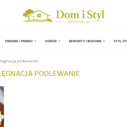
FINANSE I PRAWO
OGRÓD
REMONTY I BUDOWA
STYL ŻY
elęgnacja podlewanie"
LĘGNACJA PODLEWANIE