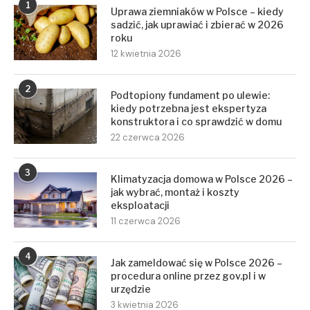
1
Uprawa ziemniaków w Polsce – kiedy
sadzić, jak uprawiać i zbierać w 2026
roku
12 kwietnia 2026
2
Podtopiony fundament po ulewie:
kiedy potrzebna jest ekspertyza
konstruktora i co sprawdzić w domu
22 czerwca 2026
3
Klimatyzacja domowa w Polsce 2026 –
jak wybrać, montaż i koszty
eksploatacji
11 czerwca 2026
4
Jak zameldować się w Polsce 2026 –
procedura online przez gov.pl i w
urzędzie
3 kwietnia 2026