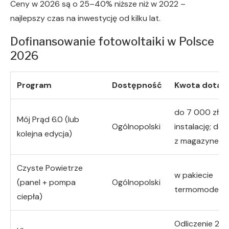
Ceny w 2026 są o 25–40% niższe niż w 2022 –
najlepszy czas na inwestycję od kilku lat.
Dofinansowanie fotowoltaiki w Polsce
2026
Program
Dostępność
Kwota dotacj
do 7 000 zł z
Mój Prąd 6.0 (lub
Ogólnopolski
instalację; do
kolejna edycja)
z magazynem e
Czyste Powietrze
w pakiecie
(panel + pompa
Ogólnopolski
termomoderni
ciepła)
Odliczenie 23