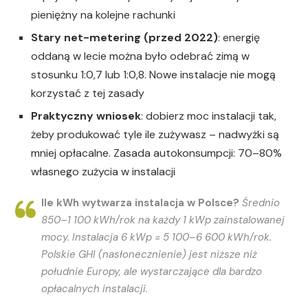
pieniężny na kolejne rachunki
Stary net-metering (przed 2022)
: energię
oddaną w lecie można było odebrać zimą w
stosunku 1:0,7 lub 1:0,8. Nowe instalacje nie mogą
korzystać z tej zasady
Praktyczny wniosek
: dobierz moc instalacji tak,
żeby produkować tyle ile zużywasz – nadwyżki są
mniej opłacalne. Zasada autokonsumpcji: 70–80%
własnego zużycia w instalacji
Ile kWh wytwarza instalacja w Polsce?
Średnio
850–1 100 kWh/rok na każdy 1 kWp zainstalowanej
mocy. Instalacja 6 kWp = 5 100–6 600 kWh/rok.
Polskie GHI (nasłonecznienie) jest niższe niż
południe Europy, ale wystarczające dla bardzo
opłacalnych instalacji.