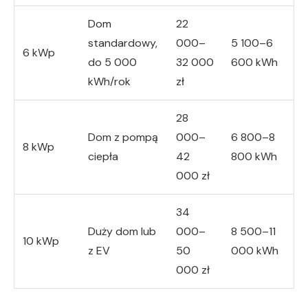
Dom
22
standardowy,
000–
5 100–6
6 kWp
do 5 000
32 000
600 kWh
kWh/rok
zł
28
Dom z pompą
000–
6 800–8
8 kWp
ciepła
42
800 kWh
000 zł
34
Duży dom lub
000–
8 500–11
10 kWp
z EV
50
000 kWh
000 zł