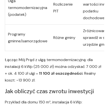
Ulga
Rozliczenie
wartości inwes
termomodernizacyjna
PIT
podatku
(podatek)
dochodoweg
Zróżnicowane
Programy
Różne gminy
sprawdź w sw
gminne/samorządowe
urzędzie gmin
Łącząc Mój Prąd z ulgą termomodernizacyjną: dla
instalacji 6 kWp (25 000 zł) można odzyskać 7 000 zł
+ ok. 4 100 zł ulgi =
11 100 zł oszczędności
. Realny
koszt: ~13 900 zł.
Jak obliczyć czas zwrotu inwestycji
Przykład dla domu 150 m², instalacja 6 kWp: