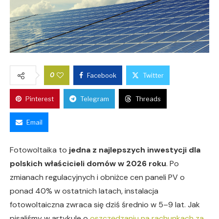
0
Facebook
Twitter
Pinterest
Telegram
Threads
Email
Fotowoltaika to
jedna z najlepszych inwestycji dla
polskich właścicieli domów w 2026 roku
. Po
zmianach regulacyjnych i obniżce cen paneli PV o
ponad 40% w ostatnich latach, instalacja
fotowoltaiczna zwraca się dziś średnio w 5–9 lat. Jak
pisaliśmy w artykule o
oszczędzaniu na rachunkach za