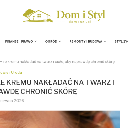
FINANSE I PRAWO
OGRÓD
REMONTY I BUDOWA
STYL ŻY
 — ile kremu nakładać na twarz i ciało, aby naprawdę chronić skórę
owie i Uroda
 ILE KREMU NAKŁADAĆ NA TWARZ I
RAWDĘ CHRONIĆ SKÓRĘ
czerwca 2026