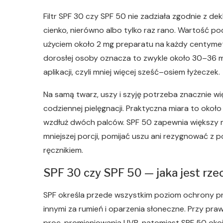
Filtr SPF 30 czy SPF 50 nie zadziała zgodnie z de
cienko, nierówno albo tylko raz rano. Wartość p
użyciem około 2 mg preparatu na każdy centymet
dorosłej osoby oznacza to zwykle około 30–36 ml
aplikacji, czyli mniej więcej sześć–osiem łyżeczek.
Na samą twarz, uszy i szyję potrzeba znacznie w
codziennej pielęgnacji. Praktyczna miara to około 
wzdłuż dwóch palców. SPF 50 zapewnia większy m
mniejszej porcji, pomijać uszu ani rezygnować z po
ręcznikiem.
SPF 30 czy SPF 50 — jaka jest rze
SPF określa przede wszystkim poziom ochrony 
innymi za rumień i oparzenia słoneczne. Przy pra
proc. promieniowania UVB, natomiast SPF 50 ok