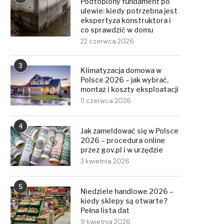
Podtopiony fundament po
ulewie: kiedy potrzebna jest
ekspertyza konstruktora i
co sprawdzić w domu
22 czerwca 2026
3
Klimatyzacja domowa w
Polsce 2026 – jak wybrać,
montaż i koszty eksploatacji
11 czerwca 2026
4
Jak zameldować się w Polsce
2026 – procedura online
przez gov.pl i w urzędzie
3 kwietnia 2026
5
Niedziele handlowe 2026 –
kiedy sklepy są otwarte?
Pełna lista dat
9 kwietnia 2026