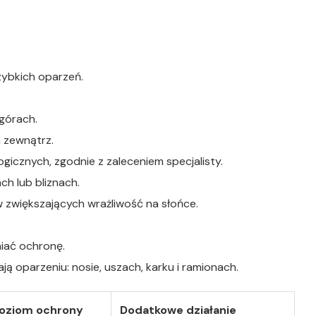
szybkich oparzeń.
górach.
a zewnątrz.
icznych, zgodnie z zaleceniem specjalisty.
h lub bliznach.
zwiększających wrażliwość na słońce.
niać ochronę.
ją oparzeniu: nosie, uszach, karku i ramionach.
poziom ochrony
Dodatkowe działanie