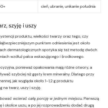
50+
cień, ubranie, unikanie południa
rz, szyję i uszy
stencji produktu, wielkości twarzy oraz tego, czy
 Najbezpieczniejszym punktem odniesienia jest około
ceniach dermatologicznych spotyka się też metodę dwóch
iniach wzdłuż palca wskazującego i środkowego.
precyzyjna, ponieważ opakowania mają różne otwory, a
pływać szybciej niż gęsty krem mineralny. Dlatego przy
nnej, jak wygląda około 1–1,2 g produktu
 na twarz, uszy i szyję.
bować wcierać całą porcję w jednym miejscu.
Pierwszą
ę i okolice uszu, a po jej rozprowadzeniu dodać drugą