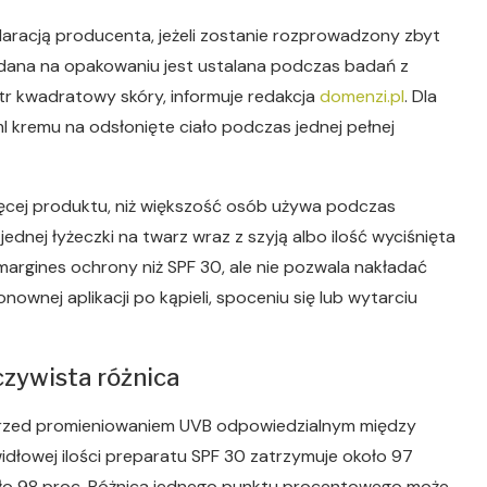
klaracją producenta, jeżeli zostanie rozprowadzony zbyt
odana na opakowaniu jest ustalana podczas badań z
r kwadratowy skóry, informuje redakcja
domenzi.pl
. Dla
 kremu na odsłonięte ciało podczas jednej pełnej
ięcej produktu, niż większość osób używa podczas
jednej łyżeczki na twarz wraz z szyją albo ilość wyciśnięta
argines ochrony niż SPF 30, ale nie pozwala nakładać
nownej aplikacji po kąpieli, spoceniu się lub wytarciu
czywista różnica
przed promieniowaniem UVB odpowiedzialnym między
widłowej ilości preparatu SPF 30 zatrzymuje około 97
oło 98 proc. Różnica jednego punktu procentowego może