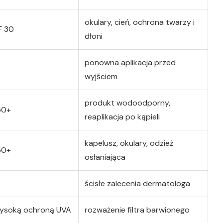
okulary, cień, ochrona twarzy i
F 30
dłoni
ponowna aplikacja przed
wyjściem
produkt wodoodporny,
50+
reaplikacja po kąpieli
kapelusz, okulary, odzież
50+
osłaniająca
ścisłe zalecenia dermatologa
wysoką ochroną UVA
rozważenie filtra barwionego