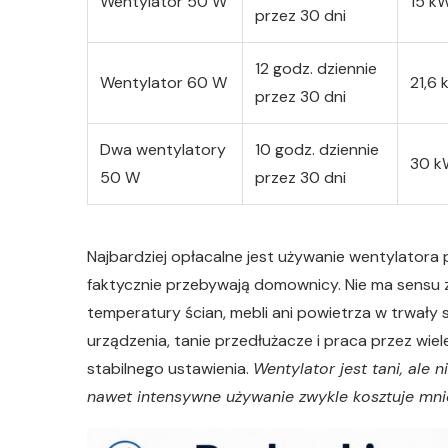
Wentylator 50 W
15 k
przez 30 dni
12 godz. dziennie
Wentylator 60 W
21,6
przez 30 dni
Dwa wentylatory
10 godz. dziennie
30 k
50 W
przez 30 dni
Najbardziej opłacalne jest używanie wentylatora p
faktycznie przebywają domownicy. Nie ma sensu 
temperatury ścian, mebli ani powietrza w trwały
urządzenia, tanie przedłużacze i praca przez wie
stabilnego ustawienia.
Wentylator jest tani, ale
nawet intensywne używanie zwykle kosztuje mniej