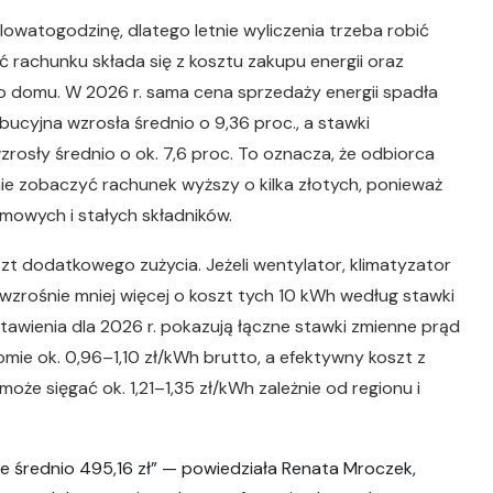
lowatogodzinę, dlatego letnie wyliczenia trzeba robić
 rachunku składa się z kosztu zakupu energii oraz
 do domu. W 2026 r. sama cena sprzedaży energii spadła
ybucyjna wzrosła średnio o 9,36 proc., a stawki
osły średnio o ok. 7,6 proc. To oznacza, że odbiorca
śnie zobaczyć rachunek wyższy o kilka złotych, ponieważ
emowych i stałych składników.
szt dodatkowego zużycia. Jeżeli wentylator, klimatyzator
zrośnie mniej więcej o koszt tych 10 kWh według stawki
stawienia dla 2026 r. pokazują łączne stawki zmienne prąd
ie ok. 0,96–1,10 zł/kWh brutto, a efektywny koszt z
że sięgać ok. 1,21–1,35 zł/kWh zależnie od regionu i
ie średnio 495,16 zł” — powiedziała Renata Mroczek,