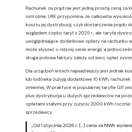
Rachunek za prąd nie jest jedną prostą ceną za ki
ostrożnie. URE przypomina, że całkowita wysokość
kosztu jej dystrybucji, czyli dostarczenia prądu
względem części taryf z 2025 r., ale taryfa dystr
uwzględniające dodatkowe opłaty na rachunku wzr
może słyszeć o niższej cenie energii, a jednocze
druga połowa faktury zależy od sieci, opłat syst
Dla urządzeń letnich najważniejszy jest jednak ko
lub lodówka zużyją dodatkowe 10 kWh, rachunek w
zmiennej. W praktyce w popularnej taryfie G11 ze
plus dystrybucja u dużych sprzedawców na poziom
opłatami stałymi przy zużyciu 2000 kWh rocznie mo
sprzedawcy.
„Od 1 stycznia 2026 r. (…) cena za MWh wynies