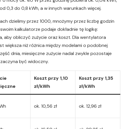
r o mocy ok. 40 W przez godzinę pobiera ok. 0,04 kWh,
d 0,3 do 0,8 kWh, a w innych warunkach więcej.
tach dzielimy przez 1000, mnożymy przez liczbę godzin
swoim kalkulatorze podaje dokładnie tę logikę:
 aby obliczyć zużycie oraz koszt. Dla wentylatora
est większa niż różnica między modelami o podobnej
część dnia, miesięczne zużycie nadal zwykle pozostaje
t zaczyna być widoczny.
cie
Koszt przy 1,10
Koszt przy 1,35
ięczne
zł/kWh
zł/kWh
kWh
ok. 10,56 zł
ok. 12,96 zł