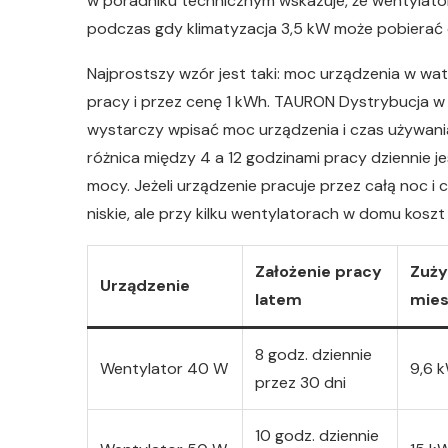
w poradniku technicznym wskazuje, że wentylato
podczas gdy klimatyzacja 3,5 kW może pobierać o
Najprostszy wzór jest taki: moc urządzenia w wa
pracy i przez cenę 1 kWh. TAURON Dystrybucja w 
wystarczy wpisać moc urządzenia i czas używania,
różnica między 4 a 12 godzinami pracy dziennie j
mocy. Jeżeli urządzenie pracuje przez całą noc i 
niskie, ale przy kilku wentylatorach w domu kosz
Założenie pracy
Zuży
Urządzenie
latem
mies
8 godz. dziennie
Wentylator 40 W
9,6 
przez 30 dni
10 godz. dziennie