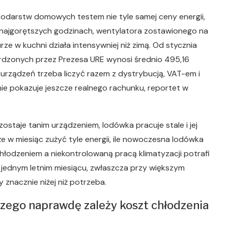
podarstw domowych testem nie tyle samej ceny energii,
 najgorętszych godzinach, wentylatora zostawionego na
rze w kuchni działa intensywniej niż zimą. Od stycznia
erdzonych przez Prezesa URE wynosi średnio 495,16
urządzeń trzeba liczyć razem z dystrybucją, VAT-em i
nie pokazuje jeszcze realnego rachunku, reportet w
ostaje tanim urządzeniem, lodówka pracuje stale i jej
że w miesiąc zużyć tyle energii, ile nowoczesna lodówka
hłodzeniem a niekontrolowaną pracą klimatyzacji potrafi
w jednym letnim miesiącu, zwłaszcza przy większym
y znacznie niżej niż potrzeba.
czego naprawdę zależy koszt chłodzenia