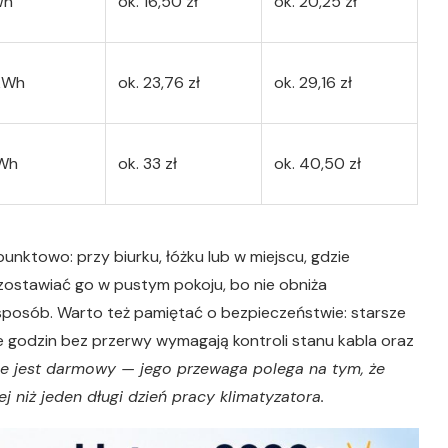
Wh
ok. 16,50 zł
ok. 20,25 zł
 kWh
ok. 23,76 zł
ok. 29,16 zł
Wh
ok. 33 zł
ok. 40,50 zł
unktowo: przy biurku, łóżku lub w miejscu, gdzie
zostawiać go w pustym pokoju, bo nie obniża
 sposób. Warto też pamiętać o bezpieczeństwie: starsze
le godzin bez przerwy wymagają kontroli stanu kabla oraz
 nie jest darmowy — jego przewaga polega na tym, że
 niż jeden długi dzień pracy klimatyzatora.