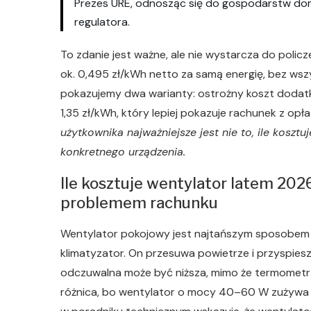
Prezes URE, odnosząc się do gospodarstw do
regulatora.
To zdanie jest ważne, ale nie wystarcza do policz
ok. 0,495 zł/kWh netto za samą energię, bez wszy
pokazujemy dwa warianty: ostrożny koszt dodat
1,35 zł/kWh, który lepiej pokazuje rachunek z op
użytkownika najważniejsze jest nie to, ile kosztuj
konkretnego urządzenia.
Ile kosztuje wentylator latem 202
problemem rachunku
Wentylator pokojowy jest najtańszym sposobem p
klimatyzator. On przesuwa powietrze i przyspie
odczuwalna może być niższa, mimo że termometr
różnica, bo wentylator o mocy 40–60 W zużywa wie