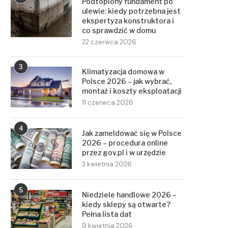
Podtopiony fundament po
ulewie: kiedy potrzebna jest
ekspertyza konstruktora i
co sprawdzić w domu
22 czerwca 2026
3
Klimatyzacja domowa w
Polsce 2026 – jak wybrać,
montaż i koszty eksploatacji
11 czerwca 2026
4
Jak zameldować się w Polsce
2026 – procedura online
przez gov.pl i w urzędzie
3 kwietnia 2026
5
Niedziele handlowe 2026 –
kiedy sklepy są otwarte?
Pełna lista dat
9 kwietnia 2026