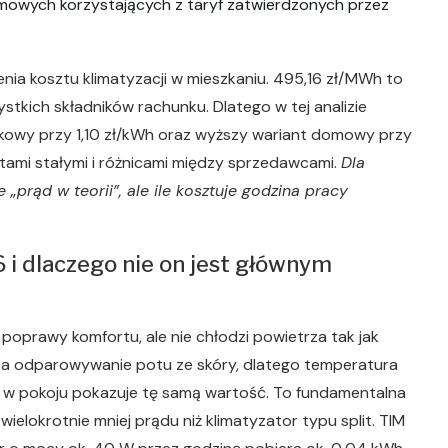
mowych korzystających z taryf zatwierdzonych przez
enia kosztu klimatyzacji w mieszkaniu. 495,16 zł/MWh to
stkich składników rachunku. Dlatego w tej analizie
kowy przy 1,10 zł/kWh oraz wyższy wariant domowy przy
łatami stałymi i różnicami między sprzedawcami.
Dla
e „prąd w teorii”, ale ile kosztuje godzina pracy
6 i dlaczego nie on jest głównym
oprawy komfortu, ale nie chłodzi powietrza tak jak
sza odparowywanie potu ze skóry, dlatego temperatura
 w pokoju pokazuje tę samą wartość. To fundamentalna
lokrotnie mniej prądu niż klimatyzator typu split. TIM