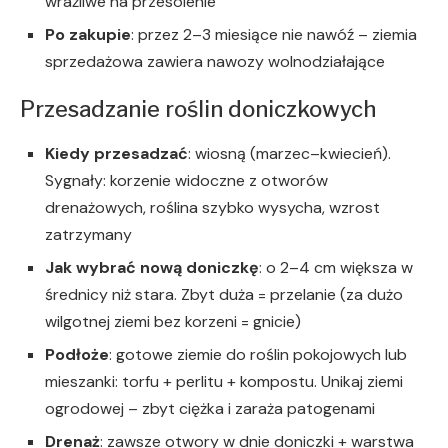
wrażliwe na przesolenie
Po zakupie
: przez 2–3 miesiące nie nawóź – ziemia
sprzedażowa zawiera nawozy wolnodziałające
Przesadzanie roślin doniczkowych
Kiedy przesadzać
: wiosną (marzec–kwiecień).
Sygnały: korzenie widoczne z otworów
drenażowych, roślina szybko wysycha, wzrost
zatrzymany
Jak wybrać nową doniczkę
: o 2–4 cm większa w
średnicy niż stara. Zbyt duża = przelanie (za dużo
wilgotnej ziemi bez korzeni = gnicie)
Podłoże
: gotowe ziemie do roślin pokojowych lub
mieszanki: torfu + perlitu + kompostu. Unikaj ziemi
ogrodowej – zbyt ciężka i zaraża patogenami
Drenaż
: zawsze otwory w dnie doniczki + warstwa