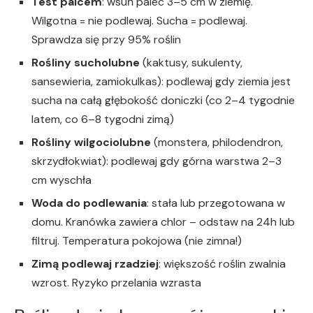
Test palcem
: wsuń palec 3–5 cm w ziemię.
Wilgotna = nie podlewaj. Sucha = podlewaj.
Sprawdza się przy 95% roślin
Rośliny sucholubne
(kaktusy, sukulenty,
sansewieria, zamiokulkas): podlewaj gdy ziemia jest
sucha na całą głębokość doniczki (co 2–4 tygodnie
latem, co 6–8 tygodni zimą)
Rośliny wilgociolubne
(monstera, philodendron,
skrzydłokwiat): podlewaj gdy górna warstwa 2–3
cm wyschła
Woda do podlewania
: stała lub przegotowana w
domu. Kranówka zawiera chlor – odstaw na 24h lub
filtruj. Temperatura pokojowa (nie zimna!)
Zimą podlewaj rzadziej
: większość roślin zwalnia
wzrost. Ryzyko przelania wzrasta