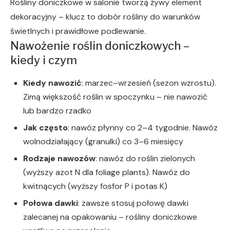
Rośliny doniczkowe w salonie tworzą żywy element
dekoracyjny – klucz to dobór rośliny do warunków
świetlnych i prawidłowe podlewanie.
Nawożenie roślin doniczkowych –
kiedy i czym
Kiedy nawozić
: marzec–wrzesień (sezon wzrostu).
Zimą większość roślin w spoczynku – nie nawozić
lub bardzo rzadko
Jak często
: nawóz płynny co 2–4 tygodnie. Nawóz
wolnodziałający (granulki) co 3–6 miesięcy
Rodzaje nawozów
: nawóz do roślin zielonych
(wyższy azot N dla foliage plants). Nawóz do
kwitnących (wyższy fosfor P i potas K)
Połowa dawki
: zawsze stosuj połowę dawki
zalecanej na opakowaniu – rośliny doniczkowe