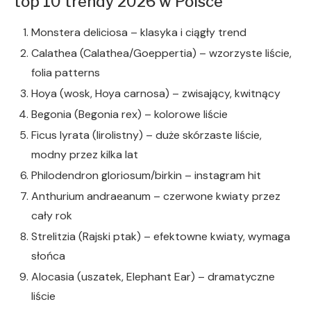
top 10 trendy 2026 w Polsce
Monstera deliciosa – klasyka i ciągły trend
Calathea (Calathea/Goeppertia) – wzorzyste liście,
folia patterns
Hoya (wosk, Hoya carnosa) – zwisający, kwitnący
Begonia (Begonia rex) – kolorowe liście
Ficus lyrata (lirolistny) – duże skórzaste liście,
modny przez kilka lat
Philodendron gloriosum/birkin – instagram hit
Anthurium andraeanum – czerwone kwiaty przez
cały rok
Strelitzia (Rajski ptak) – efektowne kwiaty, wymaga
słońca
Alocasia (uszatek, Elephant Ear) – dramatyczne
liście