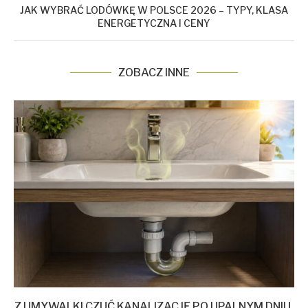
JAK WYBRAĆ LODÓWKĘ W POLSCE 2026 – TYPY, KLASA
ENERGETYCZNA I CENY
ZOBACZ INNE
Z UMYWALKI CZUĆ KANALIZACJĘ PO UPALNYM DNIU.