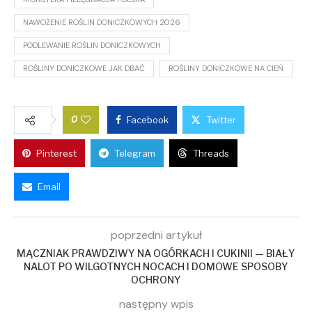
NAWOŻENIE ROŚLIN DONICZKOWYCH 2026
PODLEWANIE ROŚLIN DONICZKOWYCH
ROŚLINY DONICZKOWE JAK DBAĆ
ROŚLINY DONICZKOWE NA CIEŃ
0
Facebook
Twitter
Pinterest
Telegram
Threads
Email
poprzedni artykuł
MĄCZNIAK PRAWDZIWY NA OGÓRKACH I CUKINII — BIAŁY
NALOT PO WILGOTNYCH NOCACH I DOMOWE SPOSOBY
OCHRONY
następny wpis