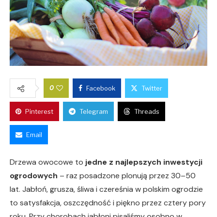
0
Facebook
Twitter
Pinterest
Telegram
Threads
Email
Drzewa owocowe to
jedne z najlepszych inwestycji
ogrodowych
– raz posadzone plonują przez 30–50
lat. Jabłoń, grusza, śliwa i czereśnia w polskim ogrodzie
to satysfakcja, oszczędność i piękno przez cztery pory
roku. Przy chorobach jabłoni pisaliśmy osobno w