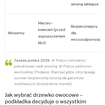
wiosną silniejsze
Marzec–
Bezpieczniejszy
kwiecień (przed
Wiosenny
dla
wypuszczeniem
mrozoodporności
liści)
Zasada polska 2026:
W Polsce centralnej i
południowej: sadź jesienią. W Polsce północno-
wschodniej (Podlasie, Warmia) gdzie zimy bywają
surowe: bezpieczniej wiosną dla gatunków
wrażliwszych (brzoskwinia, morela).
Jak wybrać drzewko owocowe –
podkładka decyduje o wszystkim