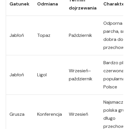
Gatunek
Odmiana
Charakter
dojrzewania
Odporna na
parcha, sma
Jabłoń
Topaz
Październik
dobra do
przechowan
Bardzo plen
Wrzesień–
czerwona,
Jabłoń
Ligol
październik
popularna 
Polsce
Najsmacznie
polska grus
Grusza
Konferencja
Wrzesień
długo
przechowy