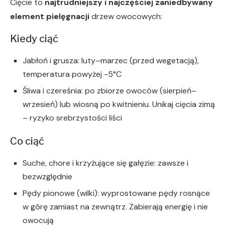
Cięcie to
najtrudniejszy i najczęściej zaniedbywany
element pielęgnacji
drzew owocowych:
Kiedy ciąć
Jabłoń i grusza: luty–marzec (przed wegetacją),
temperatura powyżej -5°C
Śliwa i czereśnia: po zbiorze owoców (sierpień–
wrzesień) lub wiosną po kwitnieniu. Unikaj cięcia zimą
– ryzyko srebrzystości liści
Co ciąć
Suche, chore i krzyżujące się gałęzie: zawsze i
bezwzględnie
Pędy pionowe (wilki): wyprostowane pędy rosnące
w górę zamiast na zewnątrz. Zabierają energię i nie
owocują