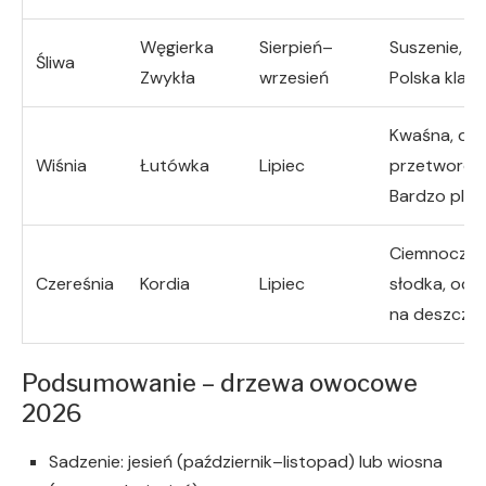
Węgierka
Sierpień–
Suszenie, po
Śliwa
Zwykła
wrzesień
Polska klas
Kwaśna, do
Wiśnia
Łutówka
Lipiec
przetworów
Bardzo plen
Ciemnoczer
Czereśnia
Kordia
Lipiec
słodka, odp
na deszcz
Podsumowanie – drzewa owocowe
2026
Sadzenie: jesień (październik–listopad) lub wiosna