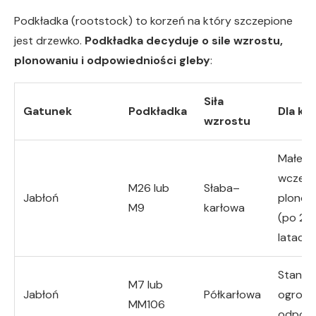
Podkładka (rootstock) to korzeń na który szczepione
jest drzewko.
Podkładka decyduje o sile wzrostu,
plonowaniu i odpowiedniości gleby
:
Siła
Gatunek
Podkładka
Dla ko
wzrostu
Małe o
wcześn
M26 lub
Słaba–
Jabłoń
plonow
M9
karłowa
(po 2–
latach)
Stand
M7 lub
Jabłoń
Półkarłowa
ogrody
MM106
odporn