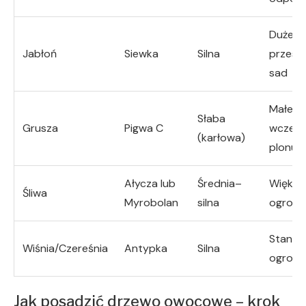
Duże
Jabłoń
Siewka
Silna
przestr
sad
Małe o
Słaba
Grusza
Pigwa C
wcześn
(karłowa)
plonuje
Ałycza lub
Średnia–
Większ
Śliwa
Myrobolan
silna
ogrod
Stand
Wiśnia/Czereśnia
Antypka
Silna
ogrody
Jak posadzić drzewo owocowe – krok