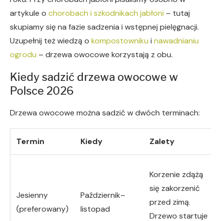
artykule o
chorobach i szkodnikach jabłoni
– tutaj
skupiamy się na fazie sadzenia i wstępnej pielęgnacji.
Uzupełnij też wiedzą o
kompostowniku
i
nawadnianiu
ogrodu
– drzewa owocowe korzystają z obu.
Kiedy sadzić drzewa owocowe w
Polsce 2026
Drzewa owocowe można sadzić w dwóch terminach:
Termin
Kiedy
Zalety
Korzenie zdążą
się zakorzenić
Jesienny
Październik–
przed zimą.
(preferowany)
listopad
Drzewo startuje