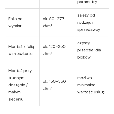
parametry
zależy od
Folia na
ok. 50–277
rodzaju i
wymiar
zł/m²
sprzedawcy
częsty
Montaż z folią
ok. 120–250
przedział dla
w mieszkaniu
zł/m²
bloków
Montaż przy
trudnym
możliwa
ok. 150–350
dostępie /
minimalna
zł/m²
małym
wartość usługi
zleceniu