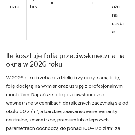
e
i
czna
bry
ażu
na
szybi
e
Ile kosztuje folia przeciwsłoneczna na
okna w 2026 roku
W 2026 roku trzeba rozdzielić trzy ceny: samą folię,
folię dociętą na wymiar oraz usługę z profesjonalnym
montażem. Najtańsze folie przeciwsłoneczne
wewnętrzne w cennikach detalicznych zaczynają się od
około 50 zł/m², a bardziej zaawansowane warianty
neutralne, zewnętrzne, premium lub o lepszych
parametrach dochodzą do ponad 100–175 zł/m² za