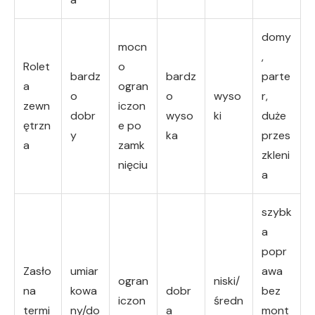
domy
mocn
,
Rolet
o
bardz
bardz
parte
a
ogran
o
o
wyso
r,
zewn
iczon
dobr
wyso
ki
duże
ętrzn
e po
y
ka
przes
a
zamk
zkleni
nięciu
a
szybk
a
popr
Zasło
umiar
awa
ogran
niski/
na
kowa
dobr
bez
iczon
średn
termi
ny/do
a
mont