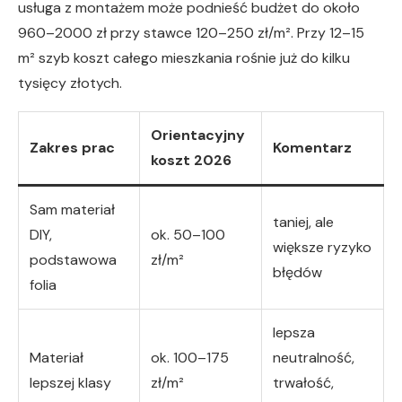
usługa z montażem może podnieść budżet do około
960–2000 zł przy stawce 120–250 zł/m². Przy 12–15
m² szyb koszt całego mieszkania rośnie już do kilku
tysięcy złotych.
Orientacyjny
Zakres prac
Komentarz
koszt 2026
Sam materiał
taniej, ale
DIY,
ok. 50–100
większe ryzyko
podstawowa
zł/m²
błędów
folia
lepsza
Materiał
ok. 100–175
neutralność,
lepszej klasy
zł/m²
trwałość,