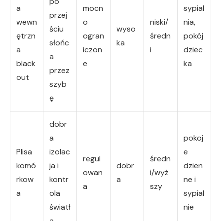
po
a
mocn
sypial
przej
wewn
o
niski/
nia,
ściu
wyso
ętrzn
ogran
średn
pokój
słońc
ka
a
iczon
i
dziec
a
black
e
ka
przez
out
szyb
ę
dobr
a
pokoj
Plisa
izolac
e
regul
średn
komó
ja i
dobr
dzien
owan
i/wyż
rkow
kontr
a
ne i
a
szy
a
ola
sypial
światł
nie
a