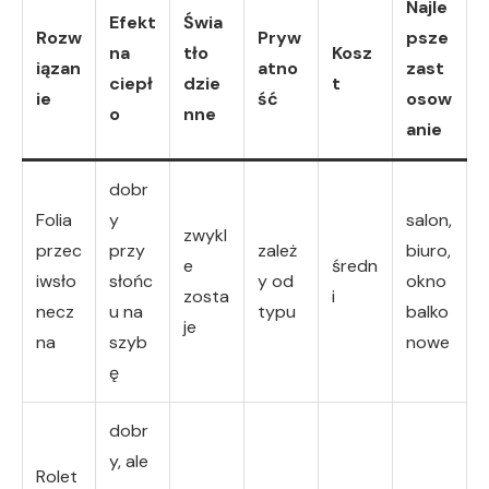
Najle
Efekt
Świa
Rozw
Pryw
psze
na
tło
Kosz
iązan
atno
zast
ciepł
dzie
t
ie
ść
osow
o
nne
anie
dobr
Folia
y
salon,
zwykl
przec
przy
zależ
biuro,
e
średn
iwsło
słońc
y od
okno
zosta
i
necz
u na
typu
balko
je
na
szyb
nowe
ę
dobr
y, ale
Rolet