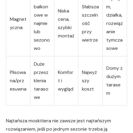
balkon
Słabsza
m,
Niska
owe w
szczeln
działka,
Magnet
cena,
najmie
ość
rozwiąz
yczna
szybki
lub
przy
anie
montaż
sezono
wietrze
tymcza
wo
sowe
Duże
Domy z
Plisowa
przesz
Komfor
Najwyż
dużym
na/prz
klenia
t i
szy
tarase
esuwna
taraso
wygląd
koszt
m
we
Najtańsza moskitiera nie zawsze jest najtańszym
rozwiązaniem, jeśli po jednym sezonie trzeba ją