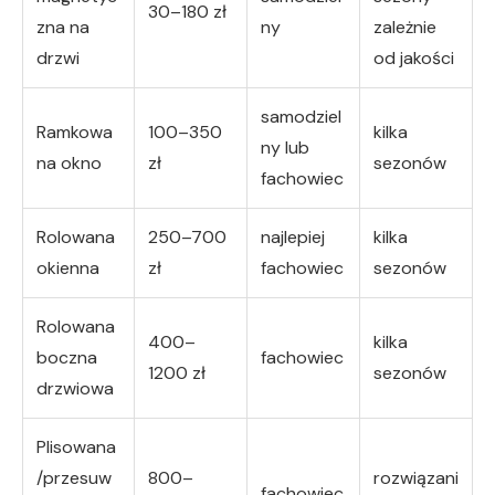
30–180 zł
zna na
ny
zależnie
drzwi
od jakości
samodziel
Ramkowa
100–350
kilka
ny lub
na okno
zł
sezonów
fachowiec
Rolowana
250–700
najlepiej
kilka
okienna
zł
fachowiec
sezonów
Rolowana
400–
kilka
boczna
fachowiec
1200 zł
sezonów
drzwiowa
Plisowana
/przesuw
800–
rozwiązani
fachowiec