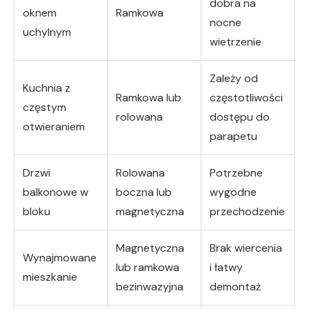
dobra na
oknem
Ramkowa
nocne
uchylnym
wietrzenie
Zależy od
Kuchnia z
Ramkowa lub
częstotliwości
częstym
rolowana
dostępu do
otwieraniem
parapetu
Drzwi
Rolowana
Potrzebne
balkonowe w
boczna lub
wygodne
bloku
magnetyczna
przechodzenie
Magnetyczna
Brak wiercenia
Wynajmowane
lub ramkowa
i łatwy
mieszkanie
bezinwazyjna
demontaż