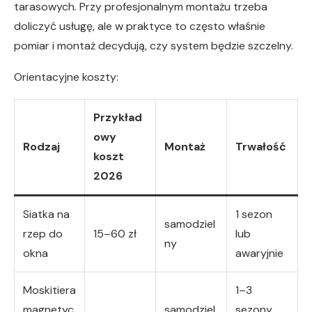
tarasowych. Przy profesjonalnym montażu trzeba
doliczyć usługę, ale w praktyce to często właśnie
pomiar i montaż decydują, czy system będzie szczelny.
Orientacyjne koszty:
Przykład
owy
Rodzaj
Montaż
Trwałość
koszt
2026
Siatka na
1 sezon
samodziel
rzep do
15–60 zł
lub
ny
okna
awaryjnie
Moskitiera
1–3
magnetyc
samodziel
sezony