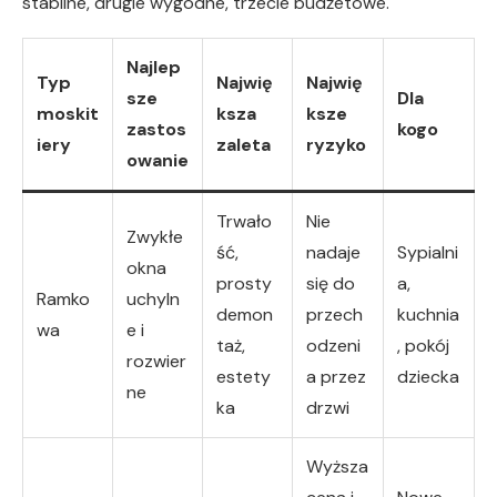
stabilne, drugie wygodne, trzecie budżetowe.
Najlep
Typ
Najwię
Najwię
sze
Dla
moskit
ksza
ksze
zastos
kogo
iery
zaleta
ryzyko
owanie
Trwało
Nie
Zwykłe
ść,
nadaje
Sypialni
okna
prosty
się do
a,
Ramko
uchyln
demon
przech
kuchnia
wa
e i
taż,
odzeni
, pokój
rozwier
estety
a przez
dziecka
ne
ka
drzwi
Wyższa