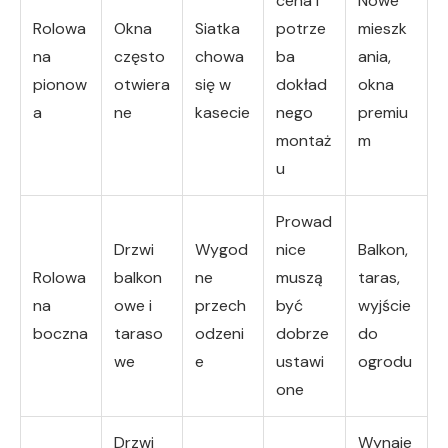
cena i
Nowe
Rolowa
Okna
Siatka
potrze
mieszk
na
często
chowa
ba
ania,
pionow
otwiera
się w
dokład
okna
a
ne
kasecie
nego
premiu
montaż
m
u
Prowad
Drzwi
Wygod
nice
Balkon,
Rolowa
balkon
ne
muszą
taras,
na
owe i
przech
być
wyjście
boczna
taraso
odzeni
dobrze
do
we
e
ustawi
ogrodu
one
Drzwi
Wynaje