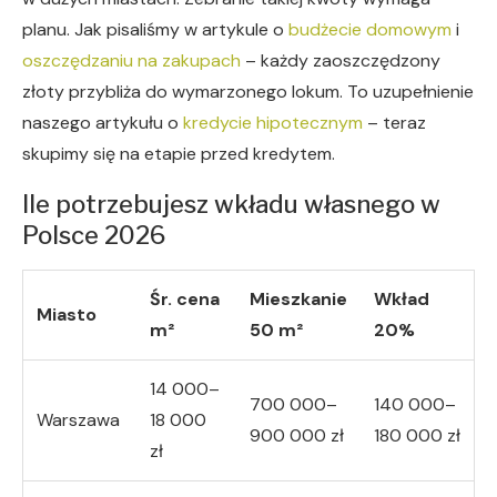
planu. Jak pisaliśmy w artykule o
budżecie domowym
i
oszczędzaniu na zakupach
– każdy zaoszczędzony
złoty przybliża do wymarzonego lokum. To uzupełnienie
naszego artykułu o
kredycie hipotecznym
– teraz
skupimy się na etapie przed kredytem.
Ile potrzebujesz wkładu własnego w
Polsce 2026
Śr. cena
Mieszkanie
Wkład
Miasto
m²
50 m²
20%
14 000–
700 000–
140 000–
Warszawa
18 000
900 000 zł
180 000 zł
zł