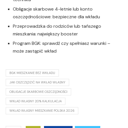
Obligacje skarbowe 4-letnie lub konto
oszczędnościowe: bezpieczne dla wkładu
Przeprowadzka do rodziców lub tańszego
mieszkania: największy booster
Program BGK: sprawdź czy spełniasz warunki –
może zastąpić wkład
BGK MIESZKANIE BEZ WKŁADU
JAK OSZCZĘDZIĆ NA WKŁAD WŁASNY
OBLIGACJE SKARBOWE OSZCZĘDNOŚCI
WKŁAD WŁASNY 20% KALKULACJA
WKŁAD WŁASNY MIESZKANIE POLSKA 2026