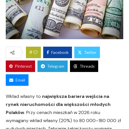
0
Facebook
Twitter
Pinterest
Telegram
Threads
Email
Wkład własny to
największa bariera wejścia na
rynek nieruchomości dla większości młodych
Polaków
. Przy cenach mieszkań w 2026 roku
wymagany wkład własny (20%) to 80 000–180 000 zł
w dużych miastach. Zebranie takiej kwoty wymaga