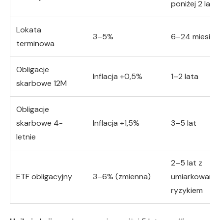
poniżej 2 lat
Lokata
3–5%
6–24 miesiąc
terminowa
Obligacje
Inflacja +0,5%
1–2 lata
skarbowe 12M
Obligacje
skarbowe 4-
Inflacja +1,5%
3–5 lat
letnie
2–5 lat z
ETF obligacyjny
3–6% (zmienna)
umiarkowany
ryzykiem